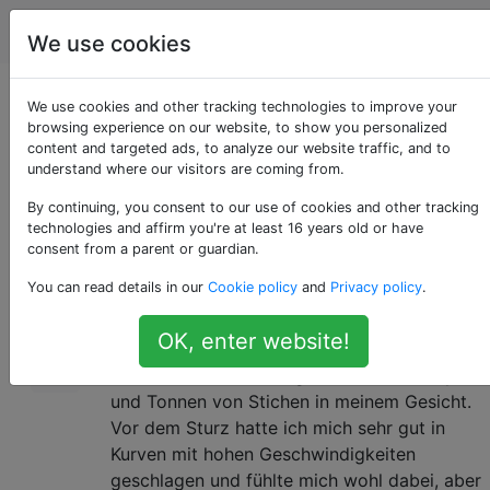
Fahrräder
Tags
Account
We use cookies
Mit Crash-Angst
We use cookies and other tracking technologies to improve your
browsing experience on our website, to show you personalized
content and targeted ads, to analyze our website traffic, and to
fertig werden?
understand where our visitors are coming from.
By continuing, you consent to our use of cookies and other tracking
technologies and affirm you're at least 16 years old or have
Dies wird mein erstes Saisonrennen-College
12
consent from a parent or guardian.
in diesem Frühjahr sein und ich bin kürzlich
You can read details in our
Cookie policy
and
Privacy policy
.
auf einer Gruppenfahrt um eine Ecke gestürzt
und habe mein Gesicht auf den Boden
OK, enter website!
geschlagen. Crash war ziemlich schlimm und
hatte Straßenausschlag über meinen Körper
und Tonnen von Stichen in meinem Gesicht.
Vor dem Sturz hatte ich mich sehr gut in
Kurven mit hohen Geschwindigkeiten
geschlagen und fühlte mich wohl dabei, aber