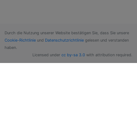
Durch die Nutzung unserer Website bestätigen Sie, dass Sie unsere
Cookie-Richtlinie
und
Datenschutzrichtlinie
gelesen und verstanden
haben.
Licensed under
cc by-sa 3.0
with attribution required.