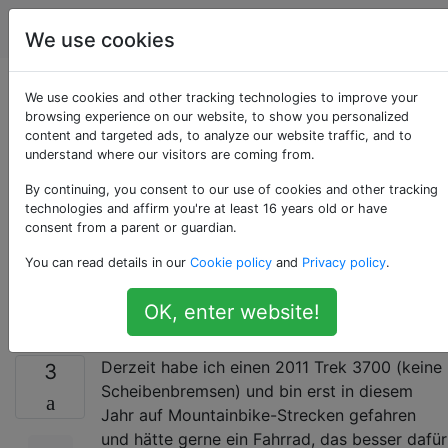
Fahrräder
Tags
Account
We use cookies
Ich würde gerne ein
We use cookies and other tracking technologies to improve your
browsing experience on our website, to show you personalized
content and targeted ads, to analyze our website traffic, and to
Fahrrad nach Maß
understand where our visitors are coming from.
bauen, bin mir aber
By continuing, you consent to our use of cookies and other tracking
technologies and affirm you're at least 16 years old or have
consent from a parent or guardian.
nicht sicher, welche
You can read details in our
Cookie policy
and
Privacy policy
.
Teile ich kaufen soll
OK, enter website!
Derzeit habe ich einen 2011 Trek 3700 (keine
3
Scheibenbremsen) und bin erst in diesem
Jahr auf Mountainbike-Strecken gefahren
und hätte gerne ein Fahrrad, das besser dafür