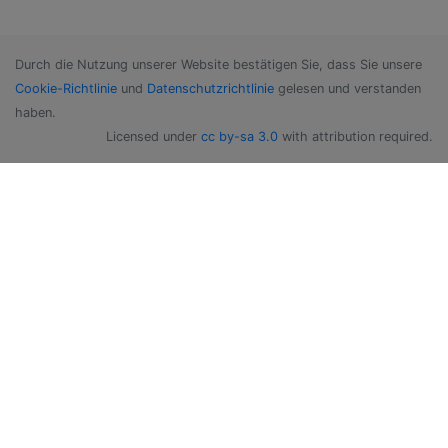
Durch die Nutzung unserer Website bestätigen Sie, dass Sie unsere
Cookie-Richtlinie
und
Datenschutzrichtlinie
gelesen und verstanden
haben.
Licensed under
cc by-sa 3.0
with attribution required.