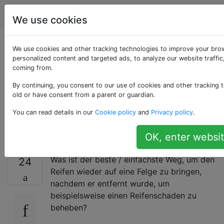
Fahrräder
Tags
Account
We use cookies
Wie kann man den
We use cookies and other tracking technologies to improve your bro
personalized content and targeted ads, to analyze our website traffic
coming from.
Reifen leicht wieder
By continuing, you consent to our use of cookies and other tracking t
auf die Felge
old or have consent from a parent or guardian.
You can read details in our
Cookie policy
and
Privacy policy
.
bringen?
OK, enter websit
Was ist der beste / einfachste Weg, um den
24
Reifen wieder auf eine Felge zu bringen,
nachdem er entfernt wurde, um
beispielsweise einen Reifenschaden zu
beheben?