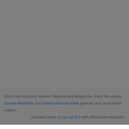
Durch die Nutzung unserer Website bestätigen Sie, dass Sie unsere
Cookie-Richtlinie
und
Datenschutzrichtlinie
gelesen und verstanden
haben.
Licensed under
cc by-sa 3.0
with attribution required.