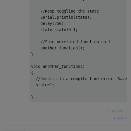
//Keep toggling the state
Serial
.
println
(
state
);
    delay
(
250
);
    state
=
state
?
0
:
1
;
//Some unrelated function call
    another_function
();
}
void
 another_function
()
{
//Results in a compile time error. Saves
  state
=
1
;
}
—
asheeshr
quelle