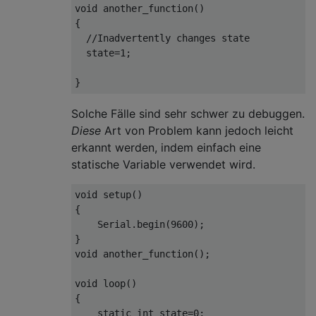
void
 another_function
()
{
//Inadvertently changes state
  state
=
1
;
}
Solche Fälle sind sehr schwer zu debuggen.
Diese
Art von Problem kann jedoch leicht
erkannt werden, indem einfach eine
statische Variable verwendet wird.
void
 setup
()
{
Serial
.
begin
(
9600
);
}
void
 another_function
();
void
 loop
()
{
static
int
 state
=
0
;