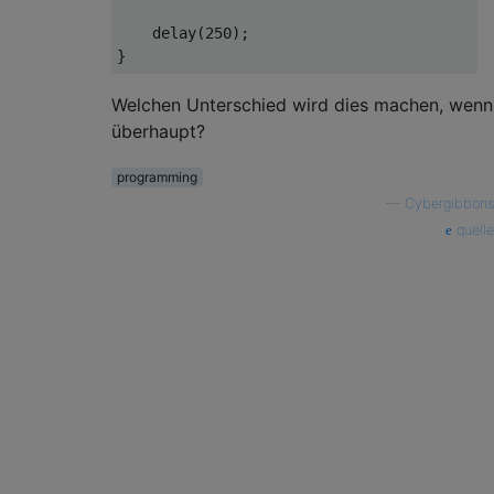
    delay
(
250
);
}
Welchen Unterschied wird dies machen, wenn
überhaupt?
programming
—
Cybergibbons
quelle