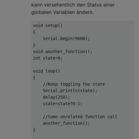
kann versehentlich den Status einer
globalen Variablen ändern.
void
 setup
()
{
Serial
.
begin
(
9600
);
}
void
 another_function
();
int
 state
=
0
;
void
 loop
()
{
//Keep toggling the state
Serial
.
println
(
state
);
    delay
(
250
);
    state
=
state
?
0
:
1
;
//Some unrelated function call
    another_function
();
}