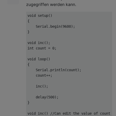
zugegriffen werden kann.
void
 setup
()
{
Serial
.
begin
(
9600
);
}
void
 inc
();
int
 count 
=
0
;
void
 loop
()
{
Serial
.
println
(
count
);
    count
++;
    inc
();
    delay
(
500
);
}
void
 inc
()
//Can edit the value of count