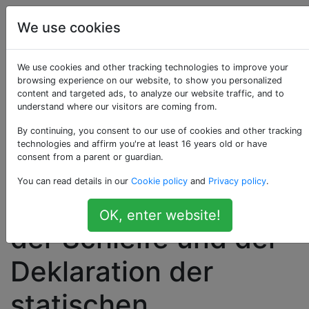
Arduino
Tags
Account
We use cookies
Was ist der
We use cookies and other tracking technologies to improve your
browsing experience on our website, to show you personalized
content and targeted ads, to analyze our website traffic, and to
Unterschied
understand where our visitors are coming from.
zwischen der
By continuing, you consent to our use of cookies and other tracking
technologies and affirm you're at least 16 years old or have
consent from a parent or guardian.
Deklaration einer
You can read details in our
Cookie policy
and
Privacy policy
.
Variablen außerhalb
OK, enter website!
der Schleife und der
Deklaration der
statischen