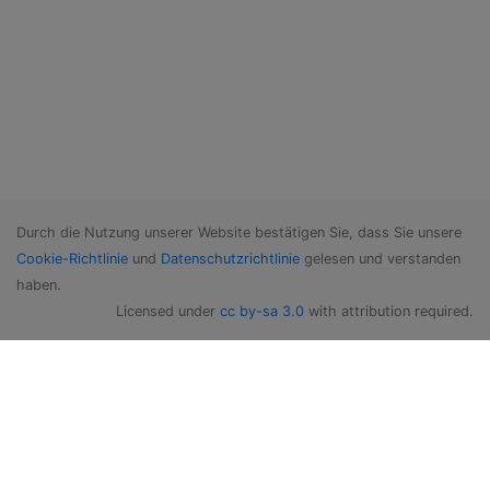
Durch die Nutzung unserer Website bestätigen Sie, dass Sie unsere
Cookie-Richtlinie
und
Datenschutzrichtlinie
gelesen und verstanden
haben.
Licensed under
cc by-sa 3.0
with attribution required.