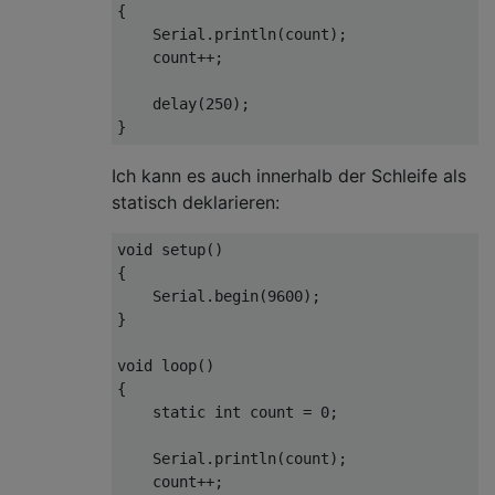
{
Serial
.
println
(
count
);
    count
++;
    delay
(
250
);
}
Ich kann es auch innerhalb der Schleife als
statisch deklarieren:
void
 setup
()
{
Serial
.
begin
(
9600
);
}
void
 loop
()
{
static
int
 count 
=
0
;
Serial
.
println
(
count
);
    count
++;