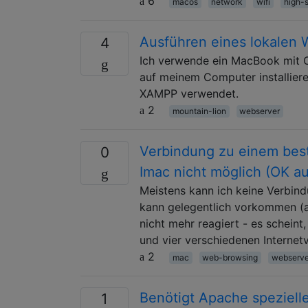
6
macos
network
wifi
high-s
Ausführen eines lokalen
4
Ich verwende ein MacBook mit O
auf meinem Computer installier
XAMPP verwendet.
2
mountain-lion
webserver
Verbindung zu einem best
0
Imac nicht möglich (OK au
Meistens kann ich keine Verbin
kann gelegentlich vorkommen (al
nicht mehr reagiert - es scheint
und vier verschiedenen Internet
2
mac
web-browsing
webserve
Benötigt Apache speziell
1