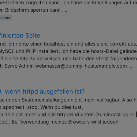
-Dateien zugreifen kann. Ich habe die Einstellungen auf 
en Bildschirm sperren kann, …
server
inierten Seite
d ich richte einen localhost ein und alles sieht korrekt aus.
ySQL und PHP installiert. Ich habe die hosts-Datei geände
efinierte Site zu verweisen, und habe den vhost folgender
0&gt; ServerAdmin webmaster@dummy-host.example.com …
, wenn httpd ausgefallen ist?
abe in den Systemeinstellungen nicht mehr verfügbar. Also 
o apachectl stop. Wenn du dies tust,
rte nicht mehr und alle httpdsind unten (zumindest ps -e 
rück). Bei Verwendung meines Browsers wird jedoch