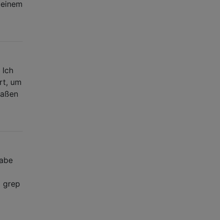
meinem
 Ich
rt, um
maßen
habe
| grep