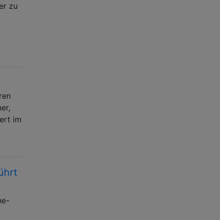
er zu
t
ren
er,
ert im
ührt
he-