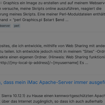
io :: Graphics ein Image zu erstellen und auf meinem Webserv
 versuche, meine Skripts online auszuführen, reagiert die
hrung meines Skripts. Eine meiner Perl-Moduldateien enthäl
nd = "perl Graphics.pl $start $end …
bserver
perl
sites, die ich entwickle, mithilfe von Web Sharing mit ande
 teilen. Ich entwickle jedoch nicht in meinem "Sites" -Ordn
jekte einen eigenen Ordner. (Hinweis: Web Sharing funktioni
http://[my-local-ip-address]/~[myusername] Es …
n, dass mein iMac Apache-Server immer ausgef
 Sierra 10.12.1) zu Hause einen kennwortgeschützten Apac
t über das Internet zugänglich, so dass ich auch außerhalb