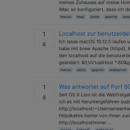
meines Zuhauses auf meine Home
iMac so konfiguriert, dass ich d
macos
imac
sierra
apache
web
Localhost zur benutzerdef
1
Ich lasse macOS 10.12.5 laufen un
habe mit brew Apache (httpd), M
den localhost auf die benutzerd
geändert: &lt;VirtualHost *:8
macos
sierra
apache
webserver
Was antwortet auf Port 80
1
Seit OS X Lion ist die Webfreig
ich es mit heruntergefahren sud
http://localhost/~Usernameantwo
httpdkehre keiner von ihnen zu
http://localhostimmer …
macos
network
webserver