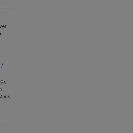
ver
h
 /
 Es
n
 Macs