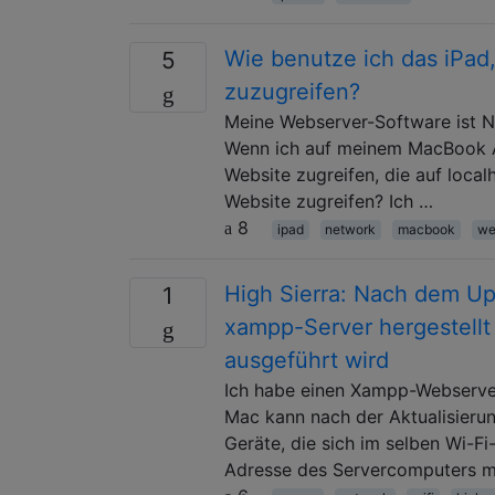
Wie benutze ich das iPad
5
zuzugreifen?
Meine Webserver-Software ist Ng
Wenn ich auf meinem MacBook Ai
Website zugreifen, die auf loca
Website zugreifen? Ich …
8
ipad
network
macbook
we
High Sierra: Nach dem U
1
xampp-Server hergestell
ausgeführt wird
Ich habe einen Xampp-Webserve
Mac kann nach der Aktualisierun
Geräte, die sich im selben Wi-F
Adresse des Servercomputers mi