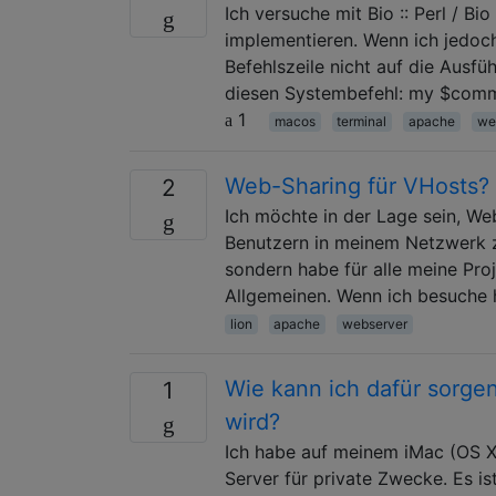
Ich versuche mit Bio :: Perl / B
implementieren. Wenn ich jedoch
Befehlszeile nicht auf die Ausfü
diesen Systembefehl: my $comma
1
macos
terminal
apache
we
Web-Sharing für VHosts?
2
Ich möchte in der Lage sein, Web
Benutzern in meinem Netzwerk zu
sondern habe für alle meine Pro
Allgemeinen. Wenn ich besuche 
lion
apache
webserver
Wie kann ich dafür sorge
1
wird?
Ich habe auf meinem iMac (OS X
Server für private Zwecke. Es is