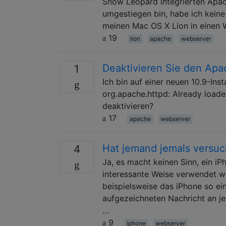
Snow Leopard integrierten Apa
umgestiegen bin, habe ich keine
meinen Mac OS X Lion in einen
19
lion
apache
webserver
Deaktivieren Sie den Apa
1
Ich bin auf einer neuen 10.9-Ins
org.apache.httpd: Already loade
deaktivieren?
17
apache
webserver
Hat jemand jemals versuc
4
Ja, es macht keinen Sinn, ein 
interessante Weise verwendet w
beispielsweise das iPhone so ein
aufgezeichneten Nachricht an j
…
9
iphone
webserver