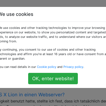
We use cookies
 getaggte Fragen
e use cookies and other tracking technologies to improve your browsing
xperience on our website, to show you personalized content and targeted
Hypertext Transfer Protocol) verwendet, um die Dateien, di
ds, to analyze our website traffic, and to understand where our visitors a
von den HTTP-Clients ihrer Computer weitergeleitet werde
oming from.
y continuing, you consent to our use of cookies and other tracking
n Ordner als unter Quarantäne zu stellen?
echnologies and affirm you're at least 16 years old or have consent from 
ites, nennen wir es Foo, aus dem ich eine Wordpress-Site-i
arent or guardian.
 Dies funktionierte einwandfrei, ich hatte foo.locales 127.0
ou can read details in our
Cookie policy
and
Privacy policy
.
nd von dort über meinen Laptop auf die Site zugegriffen.
Phone auf die Website zuzugreifen. Ich …
OK, enter website!
rver
wordpress
 X Lion in einen Webserver?
it benutzt hatte, stellte ich fest, dass ich tatsächlich de