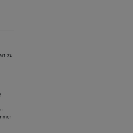
art zu
f
or
ummer