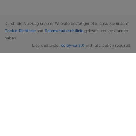
Durch die Nutzung unserer Website bestätigen Sie, dass Sie unsere
Cookie-Richtlinie
und
Datenschutzrichtlinie
gelesen und verstanden
haben.
Licensed under
cc by-sa 3.0
with attribution required.