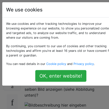
Apple
Tags
Account
We use cookies
Wie kann ich die
We use cookies and other tracking technologies to improve your
browsing experience on our website, to show you personalized conte
and targeted ads, to analyze our website traffic, and to understand
Tastatur auf dem
where our visitors are coming from.
Aufnahmebildschirm
By continuing, you consent to our use of cookies and other tracking
technologies and affirm you're at least 16 years old or have consent 
a parent or guardian.
anzeigen?
You can read details in our
Cookie policy
and
Privacy policy
.
OK, enter website!
Wie kann ich beim Aufzeichnen des
58
Bildschirms auf einem Mac die Tastatur im
selben Bild anzeigen (siehe Abbildung
unten)?