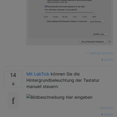
—
Mathias Bynens
quelle
Mit LabTick
können Sie die
14
Hintergrundbeleuchtung der Tastatur
manuell steuern:
—
Gentmatt
quelle