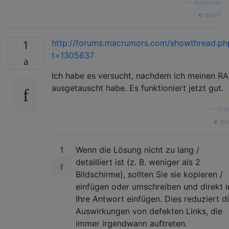
—
Asmeurer
quelle
http://forums.macrumors.com/showthread.ph
1
t=1305637
Ich habe es versucht, nachdem ich meinen R
ausgetauscht habe. Es funktioniert jetzt gut.
—
Rob
que
1
Wenn die Lösung nicht zu lang /
detailliert ist (z. B. weniger als 2
Bildschirme), sollten Sie sie kopieren /
einfügen oder umschreiben und direkt i
Ihre Antwort einfügen. Dies reduziert d
Auswirkungen von defekten Links, die
immer irgendwann auftreten.