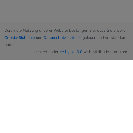
Durch die Nutzung unserer Website bestätigen Sie, dass Sie unsere
Cookie-Richtlinie
und
Datenschutzrichtlinie
gelesen und verstanden
haben.
Licensed under
cc by-sa 3.0
with attribution required.