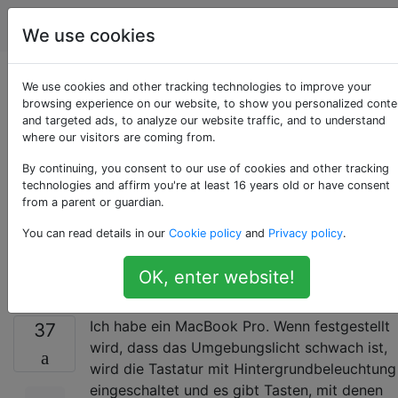
Apple
Tags
Account
We use cookies
Wie kann ich das
We use cookies and other tracking technologies to improve your
browsing experience on our website, to show you personalized conte
and targeted ads, to analyze our website traffic, and to understand
Einschalten der
where our visitors are coming from.
Hintergrundbeleuchtu
By continuing, you consent to our use of cookies and other tracking
technologies and affirm you're at least 16 years old or have consent
from a parent or guardian.
meiner Tastatur
You can read details in our
Cookie policy
and
Privacy policy
.
erzwingen?
OK, enter website!
Ich habe ein MacBook Pro. Wenn festgestellt
37
wird, dass das Umgebungslicht schwach ist,
wird die Tastatur mit Hintergrundbeleuchtung
eingeschaltet und es gibt Tasten, mit denen