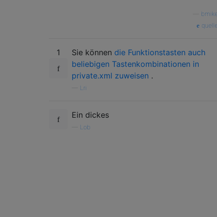
—
bmik
quell
1
Sie können
die Funktionstasten auch
beliebigen Tastenkombinationen in
private.xml zuweisen
.
—
Lri
Ein dickes
—
Lob