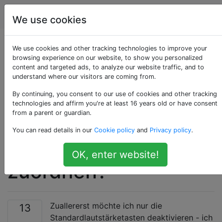
Apple
Tags
Account
We use cookies
Wie kann ich die
We use cookies and other tracking technologies to improve your
browsing experience on our website, to show you personalized
content and targeted ads, to analyze our website traffic, and to
Lautstärketasten für
understand where our visitors are coming from.
die
By continuing, you consent to our use of cookies and other tracking
technologies and affirm you're at least 16 years old or have consent
from a parent or guardian.
benutzerdefinierte
You can read details in our
Cookie policy
and
Privacy policy
.
Verwendung neu
OK, enter website!
zuordnen?
Zuallererst möchte ich nur die
13
Standardlautstärketasten deaktivieren - ich