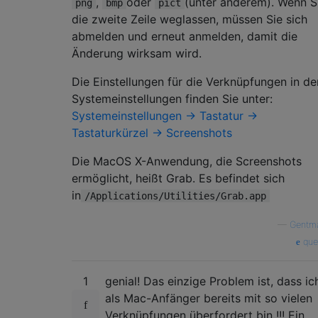
,
oder
(unter anderem). Wenn S
png
bmp
pict
die zweite Zeile weglassen, müssen Sie sich
abmelden und erneut anmelden, damit die
Änderung wirksam wird.
Die Einstellungen für die Verknüpfungen in de
Systemeinstellungen finden Sie unter:
Systemeinstellungen → Tastatur →
Tastaturkürzel → Screenshots
Die MacOS X-Anwendung, die Screenshots
ermöglicht, heißt Grab. Es befindet sich
in
/Applications/Utilities/Grab.app
—
Gentma
que
1
genial! Das einzige Problem ist, dass ic
als Mac-Anfänger bereits mit so vielen
Verknüpfungen überfordert bin !!! Ein