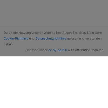
Durch die Nutzung unserer Website bestätigen Sie, dass Sie unsere
Cookie-Richtlinie
und
Datenschutzrichtlinie
gelesen und verstanden
haben.
Licensed under
cc by-sa 3.0
with attribution required.