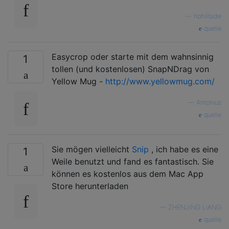
—
nohillside
quelle
Easycrop oder starte mit dem wahnsinnig
1
tollen (und kostenlosen) SnapNDrag von
Yellow Mug -
http://www.yellowmug.com/
—
Antonius
quelle
Sie mögen vielleicht
Snip
, ich habe es eine
1
Weile benutzt und fand es fantastisch. Sie
können es kostenlos aus dem Mac App
Store herunterladen
—
ZHENJiNG LiANG
quelle