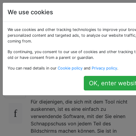
Apple
Tags
Account
We use cookies
Alternative zum
We use cookies and other tracking technologies to improve your bro
personalized content and targeted ads, to analyze our website traffic
coming from.
Windows Snipping
By continuing, you consent to our use of cookies and other tracking t
Tool für Mac OSX
old or have consent from a parent or guardian.
You can read details in our
Cookie policy
and
Privacy policy
.
Gibt es so etwas wie das Windows Snipping
OK, enter websi
58
Tool für OSX?
Für diejenigen, die sich mit dem Tool nicht
auskennen, ist es eine einfach zu
verwendende Software, mit der Sie einen
Schnappschuss von jedem Teil des
Bildschirms machen können. Sie ist in