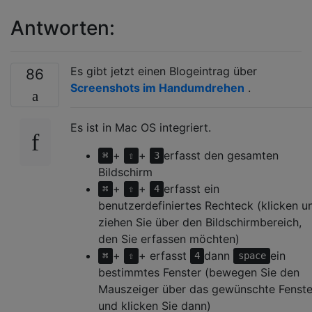
Antworten:
Es gibt jetzt einen Blogeintrag über
86
Screenshots im Handumdrehen
.
Es ist in Mac OS integriert.
+
+
erfasst den gesamten
⌘
⇧
3
Bildschirm
+
+
erfasst ein
⌘
⇧
4
benutzerdefiniertes Rechteck (klicken u
ziehen Sie über den Bildschirmbereich,
den Sie erfassen möchten)
+
+ erfasst
dann
ein
⌘
⇧
4
space
bestimmtes Fenster (bewegen Sie den
Mauszeiger über das gewünschte Fenste
und klicken Sie dann)