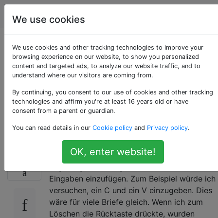
Apple
Tags
Account
We use cookies
Zufällige Buchstaben
We use cookies and other tracking technologies to improve your
browsing experience on our website, to show you personalized
content and targeted ads, to analyze our website traffic, and to
und
understand where our visitors are coming from.
Berührungseingaben
By continuing, you consent to our use of cookies and other tracking
technologies and affirm you're at least 16 years old or have
consent from a parent or guardian.
auf dem iPad
You can read details in our
Cookie policy
and
Privacy policy
.
OK, enter website!
Vor ein paar Tagen hat mein iPad
1
angefangen, zufällige Buchstaben in meine
Eingaben einzufügen. Zum Beispiel würde ich
versuchen, ein C und ein V einzugeben. Dies
wäre für viele Briefe gleich. Wenn ich zum
Löschen die Rücktaste drückte, wurden