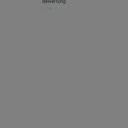
Bewertung
—
fsb