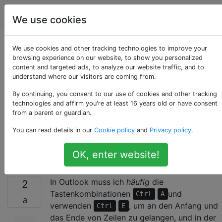
Apple
Tags
Account
We use cookies
Outlook 15.27 Die
We use cookies and other tracking technologies to improve your
browsing experience on our website, to show you personalized
content and targeted ads, to analyze our website traffic, and to
Tastenkombinationen
understand where our visitors are coming from.
Strg-A und Strg-E
By continuing, you consent to our use of cookies and other tracking
technologies and affirm you're at least 16 years old or have consent
from a parent or guardian.
funktionieren nicht
You can read details in our
Cookie policy
and
Privacy policy
.
mehr
OK, enter website!
In Outlook muss ich
häufig
die
2
Tastenkombinationen
und
Ctrl
A
verwenden
, um an den Anfang und
Ctrl
E
das Ende von Zeilen zu gelangen, und in der