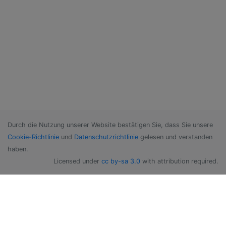
Durch die Nutzung unserer Website bestätigen Sie, dass Sie unsere
Cookie-Richtlinie
und
Datenschutzrichtlinie
gelesen und verstanden
haben.
Licensed under
cc by-sa 3.0
with attribution required.