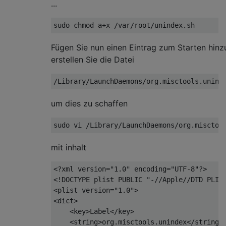
...
Fügen Sie nun einen Eintrag zum Starten hinz
erstellen Sie die Datei
um dies zu schaffen
mit inhalt
<?xml version="1.0" encoding="UTF-8"?>

<!DOCTYPE plist PUBLIC "-//Apple//DTD PLIST
<plist version="1.0">

<dict>

    <key>Label</key>

    <string>org.misctools.unindex</string>
