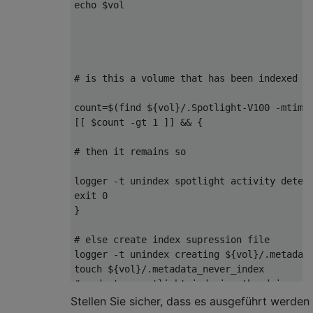
echo $vol

# is this a volume that has been indexed in
count=$(find ${vol}/.Spotlight-V100 -mtime 
[[ $count -gt 1 ]] && {

# then it remains so

logger -t unindex spotlight activity detect
exit 0

}

# else create index supression file

logger -t unindex creating ${vol}/.metadata
touch ${vol}/.metadata_never_index

# and stop spotlight indexing the drive

logger -t unindex mdutil -i off /Volumes/${
Stellen Sie sicher, dass es ausgeführt werden