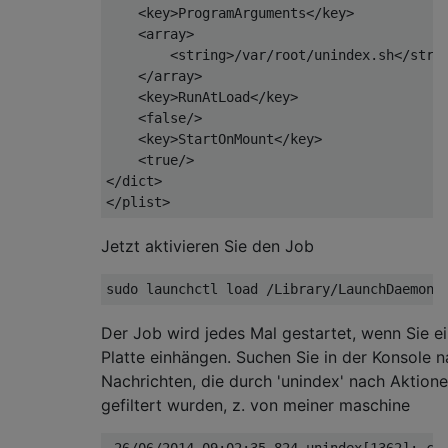
    <key>ProgramArguments</key>

    <array>

        <string>/var/root/unindex.sh</strin
    </array>

    <key>RunAtLoad</key>

    <false/>

    <key>StartOnMount</key>

    <true/>

</dict>

Jetzt aktivieren Sie den Job
Der Job wird jedes Mal gestartet, wenn Sie e
Platte einhängen. Suchen Sie in der Konsole 
Nachrichten, die durch 'unindex' nach Aktion
gefiltert wurden, z. von meiner maschine