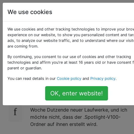
Apple
Tags
Account
We use cookies
Verhindern Sie, dass
We use cookies and other tracking technologies to improve your bro
experience on our website, to show you personalized content and ta
ads, to analyze our website traffic, and to understand where our visit
Spotlight zukünftige
are coming from.
Festplatten indiziert
By continuing, you consent to our use of cookies and other tracking
technologies and affirm you're at least 16 years old or have consent 
parent or guardian.
You can read details in our
Cookie policy
and
Privacy policy
.
Wie kann ich mit Mavericks verhindern, dass
6
Spotlight alle Laufwerke mit Ausnahme
OK, enter website!
meines primären internen Laufwerks
indiziert? Bei meiner Arbeit verbinde ich jede
Woche Dutzende neuer Laufwerke, und ich
möchte nicht, dass der .Spotlight-V100-
Ordner auf ihnen erstellt wird.