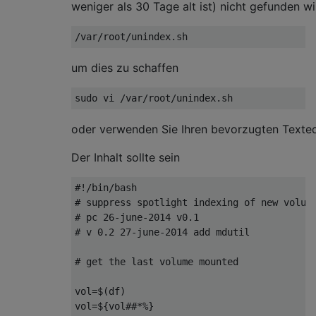
weniger als 30 Tage alt ist) nicht gefunden wi
um dies zu schaffen
oder verwenden Sie Ihren bevorzugten Texted
Der Inhalt sollte sein
#!/bin/bash

# suppress spotlight indexing of new volume
# pc 26-june-2014 v0.1

# v 0.2 27-june-2014 add mdutil

# get the last volume mounted

vol=$(df)

vol=${vol##*%}
