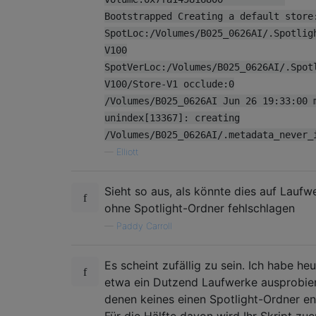
Bootstrapped Creating a default store
SpotLoc:/Volumes/B025_0626AI/.Spotlig
V100
SpotVerLoc:/Volumes/B025_0626AI/.Spot
V100/Store-V1 occlude:0
/Volumes/B025_0626AI Jun 26 19:33:00 
unindex[13367]: creating
/Volumes/B025_0626AI/.metadata_never_
—
Elliott
Sieht so aus, als könnte dies auf Laufw
ohne Spotlight-Ordner fehlschlagen
—
Paddy Carroll
Es scheint zufällig zu sein. Ich habe he
etwa ein Dutzend Laufwerke ausprobier
denen keines einen Spotlight-Ordner ent
Für die Hälfte davon wird Ihr Skript zue