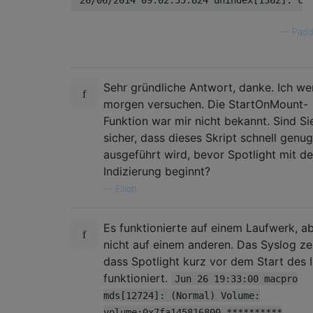
—
Padd
Sehr gründliche Antwort, danke. Ich we
morgen versuchen. Die StartOnMount-
Funktion war mir nicht bekannt. Sind Si
sicher, dass dieses Skript schnell genug
ausgeführt wird, bevor Spotlight mit de
Indizierung beginnt?
—
Elliott
Es funktionierte auf einem Laufwerk, a
nicht auf einem anderen. Das Syslog zei
dass Spotlight kurz vor dem Start des 
funktioniert.
Jun 26 19:33:00 macpro
mds[12724]: (Normal) Volume:
volume:0x7fa145816800 **********