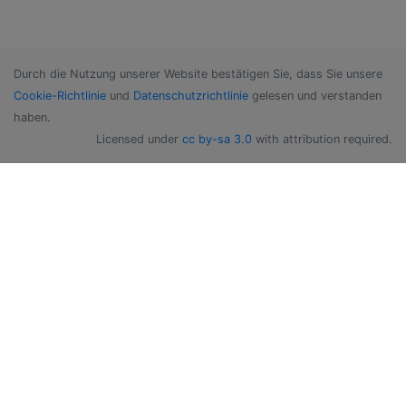
Durch die Nutzung unserer Website bestätigen Sie, dass Sie unsere
Cookie-Richtlinie
und
Datenschutzrichtlinie
gelesen und verstanden
haben.
Licensed under
cc by-sa 3.0
with attribution required.