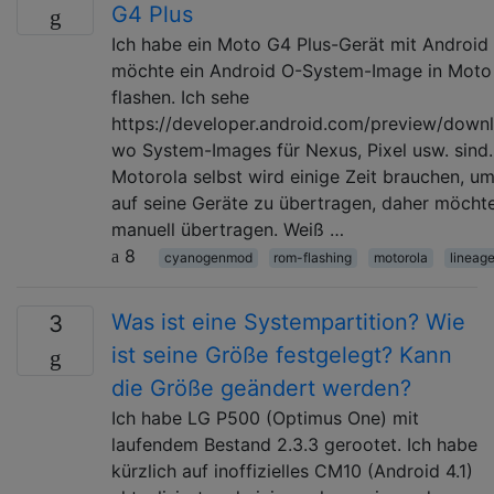
G4 Plus
Ich habe ein Moto G4 Plus-Gerät mit Android 7
möchte ein Android O-System-Image in Moto
flashen. Ich sehe
https://developer.android.com/preview/downl
wo System-Images für Nexus, Pixel usw. sind.
Motorola selbst wird einige Zeit brauchen, u
auf seine Geräte zu übertragen, daher möchte
manuell übertragen. Weiß …
8
cyanogenmod
rom-flashing
motorola
lineag
Was ist eine Systempartition? Wie
3
ist seine Größe festgelegt? Kann
die Größe geändert werden?
Ich habe LG P500 (Optimus One) mit
laufendem Bestand 2.3.3 gerootet. Ich habe
kürzlich auf inoffizielles CM10 (Android 4.1)