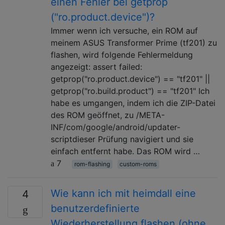
einen Fehler bei getprop
("ro.product.device")?
Immer wenn ich versuche, ein ROM auf
meinem ASUS Transformer Prime (tf201) zu
flashen, wird folgende Fehlermeldung
angezeigt: assert failed:
getprop("ro.product.device") == "tf201" ||
getprop("ro.build.product") == "tf201" Ich
habe es umgangen, indem ich die ZIP-Datei
des ROM geöffnet, zu /META-
INF/com/google/android/updater-
scriptdieser Prüfung navigiert und sie
einfach entfernt habe. Das ROM wird …
7
rom-flashing
custom-roms
Wie kann ich mit heimdall eine
4
benutzerdefinierte
Wiederherstellung flashen (ohne