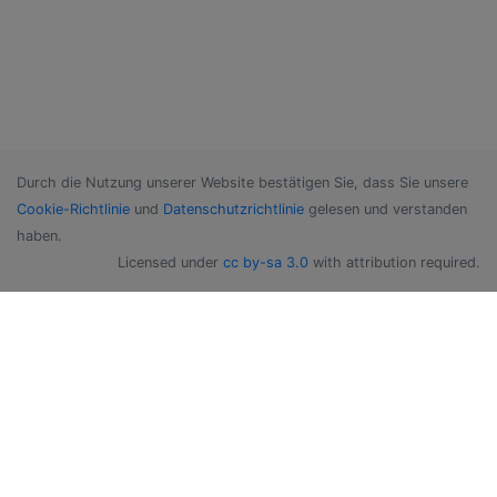
Durch die Nutzung unserer Website bestätigen Sie, dass Sie unsere
Cookie-Richtlinie
und
Datenschutzrichtlinie
gelesen und verstanden
haben.
Licensed under
cc by-sa 3.0
with attribution required.