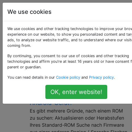
Android
Tags
Account
We use cookies
Als «rom-flashing»
We use cookies and other tracking technologies to improve your bro
experience on our website, to show you personalized content and ta
ads, to analyze our website traffic, and to understand where our visit
getaggte Fragen
coming from.
By continuing, you consent to our use of cookies and other tracking
Beim Flashen wird ein Firmware-Image (und das Root-
technologies and affirm you're at least 16 years old or have consent 
Dateisystem) in den Speicher eines Android-Geräts
parent or guardian.
geschrieben
You can read details in our
Cookie policy
and
Privacy policy
.
Wo finde ich Standard- oder
3
OK, enter website!
benutzerdefinierte ROMs für mein
Android-Gerät?
Es gibt mehrere Gründe, nach einem ROM
zu suchen: Aktualisieren oder Herabstufen
Ihres Standard-ROM Suche nach Firmware
aus einer anderen Region / Sprache Flashen