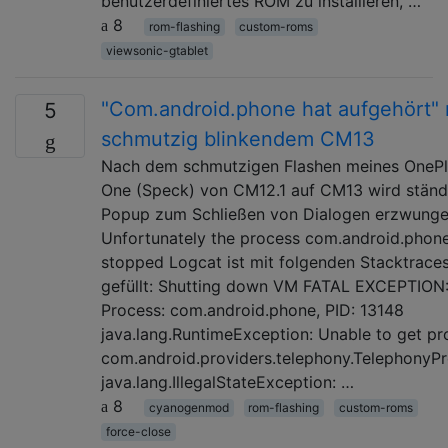
benutzerdefiniertes ROM zu installieren, …
8
rom-flashing
custom-roms
viewsonic-gtablet
"Com.android.phone hat aufgehört"
5
schmutzig blinkendem CM13
Nach dem schmutzigen Flashen meines OneP
One (Speck) von CM12.1 auf CM13 wird ständ
Popup zum Schließen von Dialogen erzwung
Unfortunately the process com.android.phon
stopped Logcat ist mit folgenden Stacktrace
gefüllt: Shutting down VM FATAL EXCEPTION
Process: com.android.phone, PID: 13148
java.lang.RuntimeException: Unable to get pr
com.android.providers.telephony.TelephonyPr
java.lang.IllegalStateException: …
8
cyanogenmod
rom-flashing
custom-roms
force-close