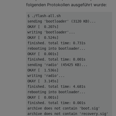
folgenden Protokollen ausgeführt wurde:
$ ./flash-all.sh 

sending 'bootloader' (3120 KB)...

OKAY [  0.207s]

writing 'bootloader'...

OKAY [  0.524s]

finished. total time: 0.731s

rebooting into bootloader...

OKAY [  0.001s]

finished. total time: 0.001s

sending 'radio' (45425 KB)...

OKAY [  1.536s]

writing 'radio'...

OKAY [  3.145s]

finished. total time: 4.681s

rebooting into bootloader...

OKAY [  0.001s]

finished. total time: 0.001s

archive does not contain 'boot.sig'

archive does not contain 'recovery.sig'
