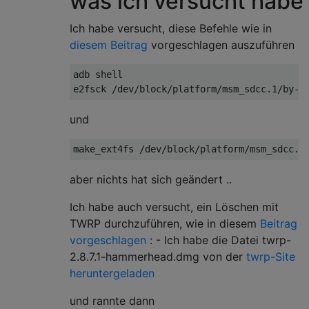
was ich versucht habe
OKAY [ 32.164s]

writing 'system'...

Ich habe versucht, diese Befehle wie in
OKAY [ 70.421s]

diesem Beitrag
vorgeschlagen auszuführen
erasing 'userdata'...

OKAY [ 15.854s]

adb shell

erasing 'cache'...

OKAY [  0.630s]

rebooting...

und
aber nichts hat sich geändert ..
Ich habe auch versucht, ein Löschen mit
TWRP durchzuführen, wie in diesem
Beitrag
vorgeschlagen
: - Ich habe die Datei twrp-
2.8.7.1-hammerhead.dmg von der
twrp-Site
heruntergeladen
und rannte dann