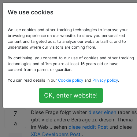
Android
Tags
Account
We use cookies
Boot-Schleife nach
We use cookies and other tracking technologies to improve your
browsing experience on our website, to show you personalized
content and targeted ads, to analyze our website traffic, and to
dem Flashen von
understand where our visitors are coming from.
Android 6.0
By continuing, you consent to our use of cookies and other tracking
technologies and affirm you're at least 16 years old or have
consent from a parent or guardian.
Marshmallow auf
You can read details in our
Cookie policy
and
Privacy policy
.
Nexus 5 Follow-up
OK, enter website!
Diese Frage folgt weiter
dieser einen
(aber es
7
gibt viele andere Beiträge zu diesem Thema
im Web .. sehen
diese reddit Post
und diese
XDA Developers Post
.