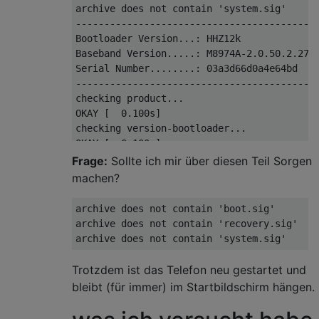
archive does not contain 'system.sig'

-------------------------------------------
Bootloader Version...: HHZ12k

Baseband Version.....: M8974A-2.0.50.2.27

Serial Number........: 03a3d66d0a4e64bd

-------------------------------------------
checking product...

OKAY [  0.100s]

checking version-bootloader...

OKAY [  0.100s]

checking version-baseband...

Frage:
Sollte ich mir über diesen Teil Sorgen
OKAY [  0.100s]

machen?
sending 'boot' (9156 KB)...

OKAY [  0.500s]

archive does not contain 'boot.sig'

writing 'boot'...

archive does not contain 'recovery.sig'

OKAY [  0.798s]

sending 'recovery' (10016 KB)...

OKAY [  0.562s]

Trotzdem ist das Telefon neu gestartet und
writing 'recovery'...

bleibt (für immer) im Startbildschirm hängen.
OKAY [  0.850s]

sending 'system' (1019261 KB)...
