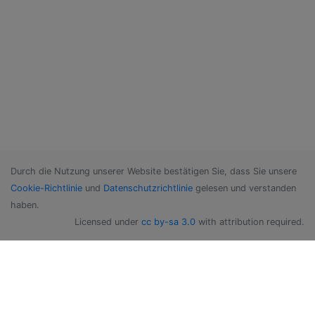
Durch die Nutzung unserer Website bestätigen Sie, dass Sie unsere
Cookie-Richtlinie
und
Datenschutzrichtlinie
gelesen und verstanden
haben.
Licensed under
cc by-sa 3.0
with attribution required.