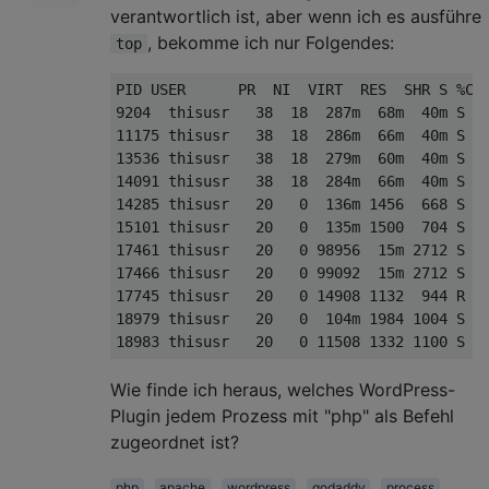
verantwortlich ist, aber wenn ich es ausführe
, bekomme ich nur Folgendes:
top
PID USER      PR  NI  VIRT  RES  SHR S 
%
CP
9204
  thisusr   
38
18
287m
68m
40m
 S  
11175
 thisusr   
38
18
286m
66m
40m
 S  
13536
 thisusr   
38
18
279m
60m
40m
 S  
14091
 thisusr   
38
18
284m
66m
40m
 S  
14285
 thisusr   
20
0
136m
1456
668
 S  
15101
 thisusr   
20
0
135m
1500
704
 S  
17461
 thisusr   
20
0
98956
15m
2712
 S  
17466
 thisusr   
20
0
99092
15m
2712
 S  
17745
 thisusr   
20
0
14908
1132
944
 R  
18979
 thisusr   
20
0
104m
1984
1004
 S  
18983
 thisusr   
20
0
11508
1332
1100
 S  
Wie finde ich heraus, welches WordPress-
Plugin jedem Prozess mit "php" als Befehl
zugeordnet ist?
php
apache
wordpress
godaddy
process