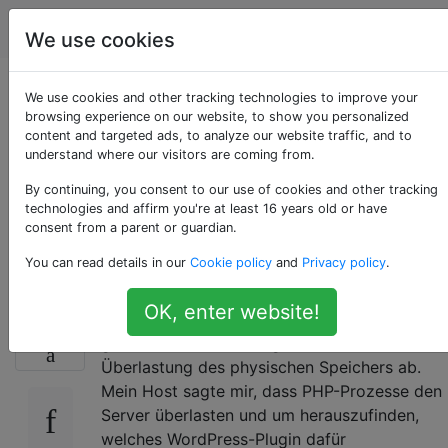
Webmaster
Tags
Account
We use cookies
Probleme mit der
We use cookies and other tracking technologies to improve your
browsing experience on our website, to show you personalized
content and targeted ads, to analyze our website traffic, and to
physischen
understand where our visitors are coming from.
Speichernutzung mit
By continuing, you consent to our use of cookies and other tracking
technologies and affirm you're at least 16 years old or have
consent from a parent or guardian.
WordPress-Plugins
You can read details in our
Cookie policy
and
Privacy policy
.
OK, enter website!
Gelegentlich stürzt meine mit GoDaddy
7
gehostete Website aufgrund einer
Überlastung des physischen Speichers ab.
Mein Host sagte mir, dass PHP-Prozesse den
Server überlasten und um herauszufinden,
welches WordPress-Plugin dafür