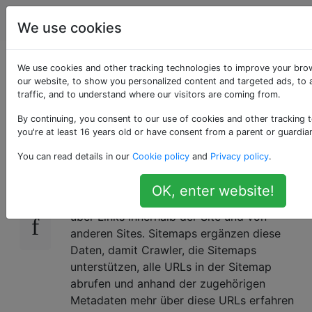
Webmaster
Tags
Account
We use cookies
Das Sitemap-
We use cookies and other tracking technologies to improve your bro
our website, to show you personalized content and targeted ads, to 
traffic, and to understand where our visitors are coming from.
Paradoxon
By continuing, you consent to our use of cookies and other tracking 
you're at least 16 years old or have consent from a parent or guardia
Wir verwenden eine
Sitemap
für Stack
249
You can read details in our
Cookie policy
and
Privacy policy
.
Overflow, aber ich habe gemischte Gefühle.
OK, enter website!
Webcrawler erkennen Seiten normalerweise
über Links innerhalb der Site und von
anderen Sites. Sitemaps ergänzen diese
Daten, damit Crawler, die Sitemaps
unterstützen, alle URLs in der Sitemap
abrufen und anhand der zugehörigen
Metadaten mehr über diese URLs erfahren