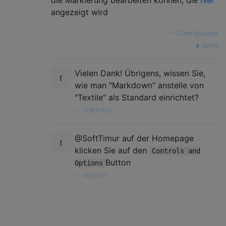
die Markierung bearbeiten können, die
hier
angezeigt wird
—
Codingbadger
quelle
Vielen Dank! Übrigens, wissen Sie,
wie man "Markdown" anstelle von
"Textile" als Standard einrichtet?
—
SoftTimur
@SoftTimur auf der Homepage
klicken Sie auf den
Controls and
Button
Options
—
kraymer