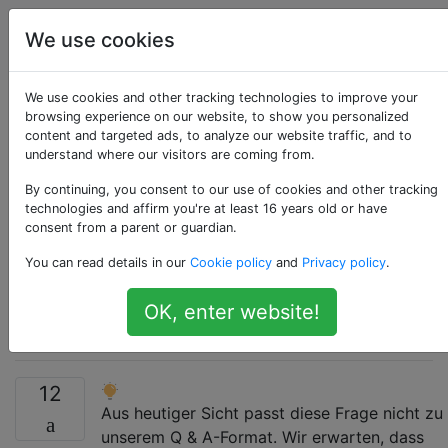
Web
Tags
We use cookies
Account
Applikationen
We use cookies and other tracking technologies to improve your
Auf der Suche nach
browsing experience on our website, to show you personalized
content and targeted ads, to analyze our website traffic, and to
understand where our visitors are coming from.
einem Pastebin, der
By continuing, you consent to our use of cookies and other tracking
Markdown
technologies and affirm you're at least 16 years old or have
consent from a parent or guardian.
unterstützt
You can read details in our
Cookie policy
and
Privacy policy
.
[geschlossen]
OK, enter website!
12
Aus heutiger Sicht passt diese Frage nicht zu
unserem Q & A-Format. Wir erwarten, dass