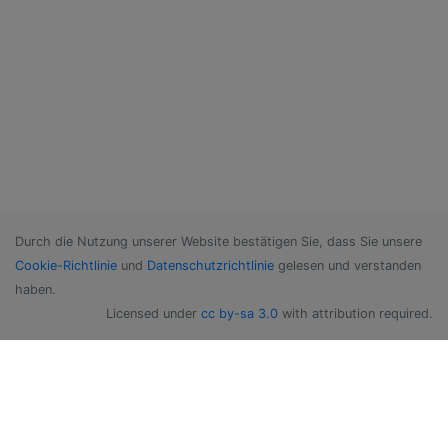
Durch die Nutzung unserer Website bestätigen Sie, dass Sie unsere
Cookie-Richtlinie
und
Datenschutzrichtlinie
gelesen und verstanden
haben.
Licensed under
cc by-sa 3.0
with attribution required.