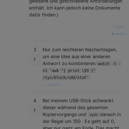
gelesene und geschriebene Anforderungen
enthält. Ich kann jedoch keine Dokumente
dafür finden.)
—
Matte
quelle
3
Nur zum leichteren Nachschlagen,
um eine Idee aus einer anderen
Antwort zu kombinieren:
watch -t -
n1 'awk "{ print \$9 }"
/sys/block/sdd/stat'
—
mattdm
4
Bei meinem USB-Stick schwankt
dieser während des gesamten
Kopiervorgangs und
danach in
sync
der Regel um 150 . Es geht auf 0,
aber nur ganz am Ende. Das macht