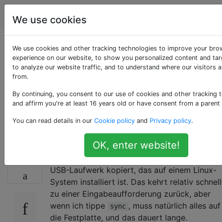
Unix & Linux
Tags
Account
We use cookies
Kann ich den
We use cookies and other tracking technologies to improve your bro
experience on our website, to show you personalized content and tar
to analyze our website traffic, and to understand where our visitors 
Fortschritt eines
from.
Synchronisierungsvor
By continuing, you consent to our use of cookies and other tracking 
and affirm you're at least 16 years old or have consent from a parent
verfolgen?
You can read details in our
Cookie policy
and
Privacy policy
.
OK, enter website!
Ich habe eine große Datei mit Async auf ein
103
USB-Laufwerk kopiert, das auf einem Linux-
System installiert ist. Das kehrt relativ schnell
zu einer Eingabeaufforderung zurück, aber
wenn ich tippe
, muss natürlich alles auf
sync
die Festplatte, und das dauert lange.