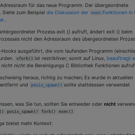
n Adressraum für das neue Programm. Der übergeordnete
. Siehe zum Beispiel
die Diskussion der
Funktionen in
exec
ge
.
untergeordneter Prozess exit () aufruft, ändert exit () beim
rozesses nicht den Adressraum des übergeordneten Proze
t-Hooks ausgeführt, die vom laufenden Programm (einschlie
wurden.
ist restriktiver; somit auf Linux,
beauftragt 
vfork()
n
nicht nicht
die Bereinigungs C Bibliothek Funktionen aufruf
h schwierig heraus, richtig zu machen; Es wurde in aktuellen
entfernt und
sollte stattdessen verwendet
posix_spawn()
issen, was Sie tun, sollten Sie entweder oder
nicht
verwend
()
posix_spawn()
fork()
exec()
ge bietet mehr Kontext: