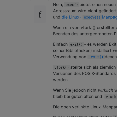
Nein,
bietet einen neue
exec()
Adressraum wird nicht geändert
und
die Linux-
Manpa
execve()
Wenn ein von vfork () erstellter 
Beenden des untergeordneten P
Einfach
- es werden Exi
exit()
seiner Bibliotheken) installiert 
Verwendung von
dene
_exit()
stellte sich als ziemlic
vfork()
Versionen des POSIX-Standards 
werden.
Wenn Sie jedoch nicht
wirklich
w
bleib bei guten alten und .
vfork
Die oben verlinkte Linux-Manpa