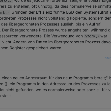
würde es jedoch erforderlich sein, eine vollständige
ork(2)
rs zu erstellen, oft unnötig, da dies normalerweise unmitt
Gründen der Effizienz führte BSD den Systemaufruf e
ork()
rdneten Prozesses nicht vollständig kopierte, sondern de
 des übergeordneten Prozesses auslieh, bis ein Aufruf
te. Der übergeordnete Prozess wurde angehalten, während d
Ressourcen verwendete. Die Verwendung von
war
vfork()
as Nicht-Ändern von Daten im übergeordneten Prozess davo
einem Register gespeichert waren.
—
Step
llt einen neuen Adressraum für das neue Programm bereit;" I
ec (), ein Programm in den Adressraum des Prozesses zu l
ks nicht gefunden, wo es normalerweise oder speziell für v
stellt.