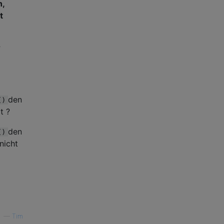
n,
t
r
den
()
t ?
den
()
nicht
—
Tim