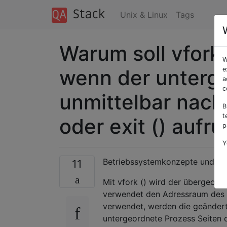
Unix & Linux
Tags
Warum soll vfork
W
wenn der unterg
e
a
c
unmittelbar nach 
B
t
oder exit () aufru
p
Y
Betriebssystemkonzepte und A
11
Mit vfork () wird der übergeor
verwendet den Adressraum des ü
verwendet, werden die geändert
untergeordnete Prozess Seiten 