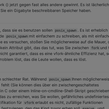
fork () jetzt gegen fast alles andere gewinnt. Es ist lächerlich
nn Sie ein Gigabyte beschreibbaren Speicher haben.
t, dass sie es benutzen sollen
. Es ist erheblich
posix_spawn
ode
mit einfachem zu schreiben, als mit einfac
posix_spawn
e es versuchen, stoßen Sie möglicherweise auf die Mauer, 
kein Attribut gibt, das das tut, was Sie zwischen
und 
fork
nicht garantiert, dass es eine vfork-ähnliche Effizienz hat, s
roblem löst, das die Leute wollen, dass es löst.
in schlechter Rat. Während
Ihnen möglicherweis
posix_spawn
 fehlt (Sie können dies über ein zwischengeschaltetes
in C oder einem Inline-on-cmdline-Shell-Skript geschrieben 
 das zu erreichen, was Sie wollen, gefährliches undefiniertes
ifikation für
erlaubt es nicht, zufällige Funktionen
vfork
 festzulegen, den das Kind zuvor erben soll
, und
execve