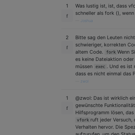
1
Was lustig ist, ist, dass v
schneller als fork (), we
—
Joshua
2
Bitte sag den Leuten nich
schwieriger, korrekten C
altem Code.
Wenn Si
fork
es keine Dateiaktion oder 
müssen
. Und es ist 
exec
dass es nicht einmal das P
—
zwol
1
@zwol: Das ist wirklich e
gewünschte Funktionalität
Hilfsprogramm lösen, das 
ruft jeder Versuch,
vfork
Verhalten hervor. Die Spez
aufzurufen, um den Status