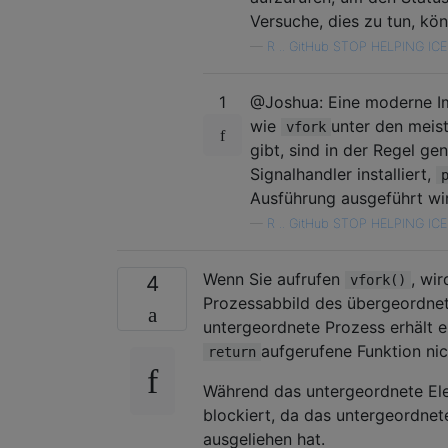
Versuche, dies zu tun, kö
—
R .. GitHub STOP HELPING ICE
1
@Joshua: Eine moderne Im
wie
unter den meis
vfork
gibt, sind in der Regel ge
Signalhandler installiert,
Ausführung ausgeführt wi
—
R .. GitHub STOP HELPING ICE
Wenn Sie aufrufen
, wir
4
vfork()
Prozessabbild des übergeordnet
untergeordnete Prozess erhält e
aufgerufene Funktion ni
return
Während das untergeordnete Ele
blockiert, da das untergeordne
ausgeliehen hat.