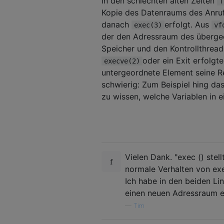
In den schlechten alten Zeiten
f
Kopie des Datenraums des Anrufe
danach
erfolgt. Aus
exec(3)
vf
der den Adressraum des übergeo
Speicher und den Kontrollthread
oder ein Exit erfolg
execve(2)
untergeordnete Element seine 
schwierig: Zum Beispiel hing d
zu wissen, welche Variablen in 
Vielen Dank. "exec () ste
normale Verhalten von ex
Ich habe in den beiden Lin
einen neuen Adressraum er
—
Tim