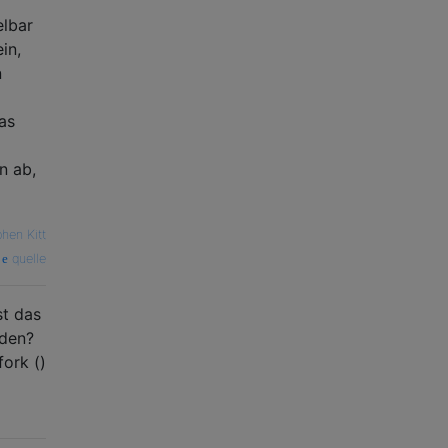
elbar
in,
n
as
n ab,
hen Kitt
quelle
st das
aden?
fork ()