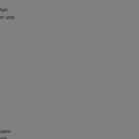
aten
en und
neuem
llt