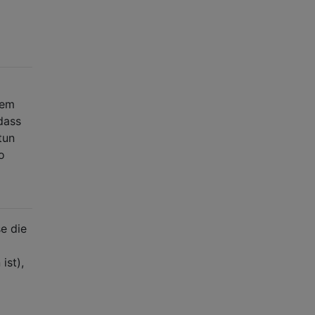
hem
dass
tun
o
e die
ist),