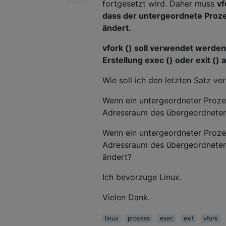
fortgesetzt wird. Daher muss
vf
dass der untergeordnete Proz
ändert.
vfork () soll verwendet werde
Erstellung exec () oder exit () a
Wie soll ich den letzten Satz ve
Wenn ein untergeordneter Proze
Adressraum des übergeordneten
Wenn ein untergeordneter Proze
Adressraum des übergeordneten
ändert?
Ich bevorzuge Linux.
Vielen Dank.
linux
process
exec
exit
vfork