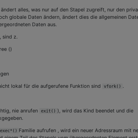
ndert alles, was nur auf den Stapel zugreift, nur den priv
och globale Daten ändern, ändert dies die allgemeinen Dat
bergeordneten Daten aus.
 sind z.
ree ()
ngen
icht lokal für die aufgerufene Funktion sind
.
vfork()
htig, nie anrufen
), wird das Kind beendet und die
exit()
ckgegeben.
Familie aufrufen , wird ein neuer Adressraum mit 
exec*()
einem Teil des Stapels vom übergeordneten Element erste