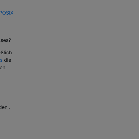
 POSIX
sses?
ßlich
es
die
en.
en .