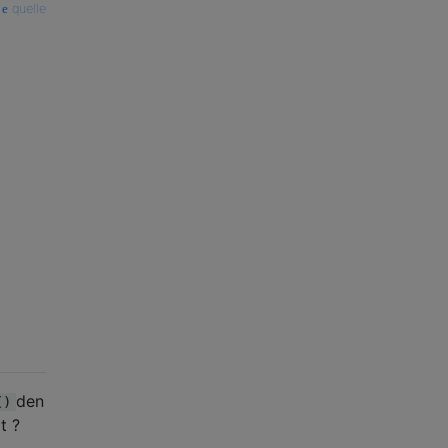
quelle
den
()
t ?