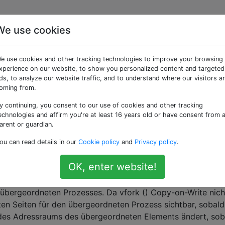
We use cookies
 () verwendet werden,
e use cookies and other tracking technologies to improve your browsing
eordnete Prozess
xperience on our website, to show you personalized content and targeted
ds, to analyze our website traffic, and to understand where our visitors a
oming from.
der Erstellung exec ()
y continuing, you consent to our use of cookies and other tracking
echnologies and affirm you're at least 16 years old or have consent from 
ft?
arent or guardian.
ou can read details in our
Cookie policy
and
Privacy policy
.
PUE sagen
OK, enter website!
dnete Prozess angehalten und der untergeordnete Prozess
bergeordneten Prozesses. Da vfork () Copy-on-Write nich
en Seiten für den übergeordneten Prozess sichtbar, sobald
des Adressraums des übergeordneten Elements ändert, sob