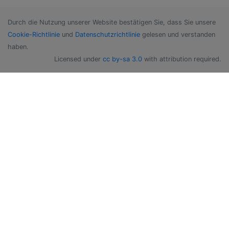
Durch die Nutzung unserer Website bestätigen Sie, dass Sie unsere
Cookie-Richtlinie
und
Datenschutzrichtlinie
gelesen und verstanden
haben.
Licensed under
cc by-sa 3.0
with attribution required.