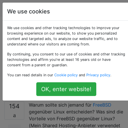
Unix & Linux
Tags
Account
We use cookies
Warum sollte sich
We use cookies and other tracking technologies to improve your
browsing experience on our website, to show you personalized
content and targeted ads, to analyze our website traffic, and to
jemand für FreeBSD
understand where our visitors are coming from.
gegenüber Linux
By continuing, you consent to our use of cookies and other tracking
technologies and affirm you're at least 16 years old or have
consent from a parent or guardian.
entscheiden?
You can read details in our
Cookie policy
and
Privacy policy
.
[geschlossen]
OK, enter website!
Warum sollte sich jemand für
FreeBSD
154
gegenüber Linux entscheiden? Was sind die
Vorteile von FreeBSD gegenüber Linux?
(Mein Shared Hosting-Anbieter verwendet