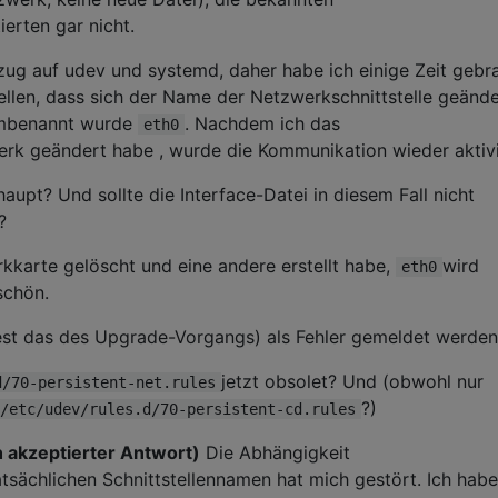
tierten gar nicht.
ezug auf udev und systemd, daher habe ich einige Zeit gebr
stellen, dass sich der Name der Netzwerkschnittstelle geände
umbenannt wurde
. Nachdem ich das
eth0
rk geändert habe , wurde die Kommunikation wieder aktivi
upt? Und sollte die Interface-Datei in diesem Fall nicht
?
rkkarte gelöscht und eine andere erstellt habe,
wird
eth0
schön.
dest das des Upgrade-Vorgangs) als Fehler gemeldet werde
jetzt obsolet? Und (obwohl nur
d/70-persistent-net.rules
?)
/etc/udev/rules.d/70-persistent-cd.rules
h akzeptierter Antwort)
Die Abhängigkeit
tsächlichen Schnittstellennamen hat mich gestört. Ich habe