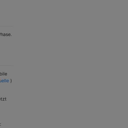
Phase.
bile
elle
)
tzt
: