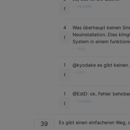
—
Kyodake
4
Was überhaupt keinen Sinn
Neuinstallation. Dies kli
System in einem funktioni
—
Wird
1
@kyodake es gibt keinen / 
—
EdiD
1
@EdiD: ok, Fehler behobe
—
Kyodake
Es gibt einen einfacheren Weg,
39