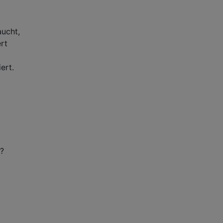
aucht,
rt
ert.
n?