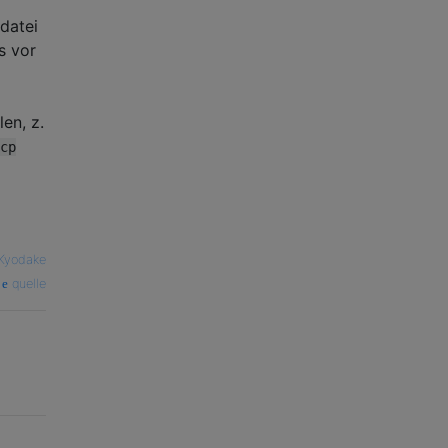
ldatei
s vor
en, z.
cp
Kyodake
quelle