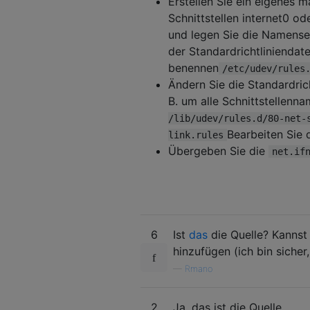
Erstellen Sie ein eigenes 
Schnittstellen internet0 o
und legen Sie die Namenseig
der Standardrichtliniendate
benennen
/etc/udev/rules
Ändern Sie die Standardri
B. um alle Schnittstellen
/lib/udev/rules.d/80-net-
Bearbeiten Sie 
link.rules
Übergeben Sie die
net.if
6
Ist
das
die Quelle? Kannst 
hinzufügen (ich bin sicher,
—
Rmano
2
Ja, das ist die Quelle.