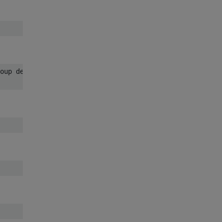
oup default qlen 1000     
