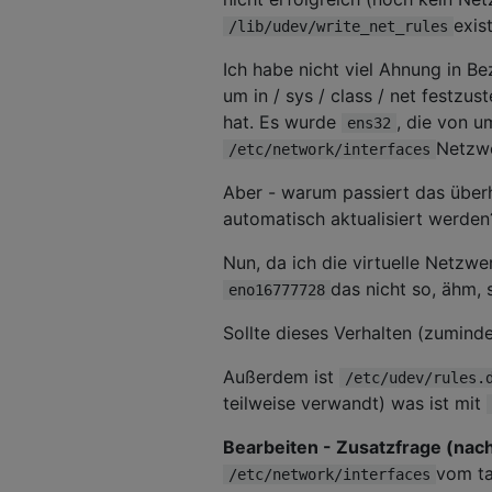
exis
/lib/udev/write_net_rules
Ich habe nicht viel Ahnung in B
um in / sys / class / net festzu
hat. Es wurde
, die von 
ens32
Netzwe
/etc/network/interfaces
Aber - warum passiert das überha
automatisch aktualisiert werden
Nun, da ich die virtuelle Netzwe
das nicht so, ähm, 
eno16777728
Sollte dieses Verhalten (zumin
Außerdem ist
/etc/udev/rules.
teilweise verwandt) was ist mit
Bearbeiten - Zusatzfrage (nac
vom ta
/etc/network/interfaces