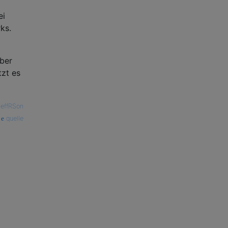
ei
ks.
ber
tzt es
JeffRSon
quelle