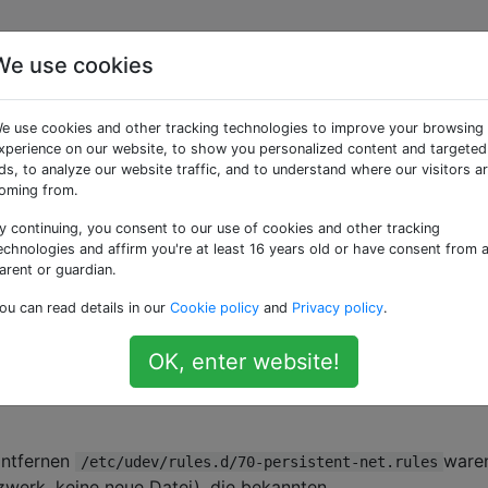
We use cookies
zwerkschnittstelle
e use cookies and other tracking technologies to improve your browsing
der Aktualisierung auf
xperience on our website, to show you personalized content and targeted
ds, to analyze our website traffic, and to understand where our visitors a
oming from.
y continuing, you consent to our use of cookies and other tracking
echnologies and affirm you're at least 16 years old or have consent from 
arent or guardian.
 mit Ubuntu Server 15.04 auf die gerade veröffentlichte ne
ou can read details in our
Cookie policy
and
Privacy policy
.
.
OK, enter website!
Probleme, aber nach dem Neustart verlor der Computer sein
gte die richtige Karte und
bewies, dass der Fahrer g
lsmod
Entfernen
ware
/etc/udev/rules.d/70-persistent-net.rules
tzwerk, keine neue Datei), die bekannten