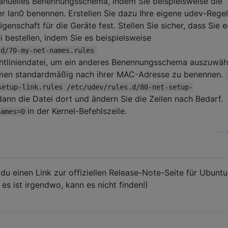
manuelles Benennungsschema, indem Sie beispielsweise die
der lan0 benennen. Erstellen Sie dazu Ihre eigene udev-Rege
enschaft für die Geräte fest. Stellen Sie sicher, dass Sie e
i bestellen, indem Sie es beispielsweise
.d/70-my-net-names.rules
chtliniendatei, um ein anderes Benennungsschema auszuwähl
namen standardmäßig nach ihrer MAC-Adresse zu benennen.
setup-link.rules /etc/udev/rules.d/80-net-setup-
dann die Datei dort und ändern Sie die Zeilen nach Bedarf.
in der Kernel-Befehlszeile.
names=0
—
du einen Link zur offiziellen Release-Note-Seite für Ubuntu
 es ist irgendwo, kann es nicht finden!)