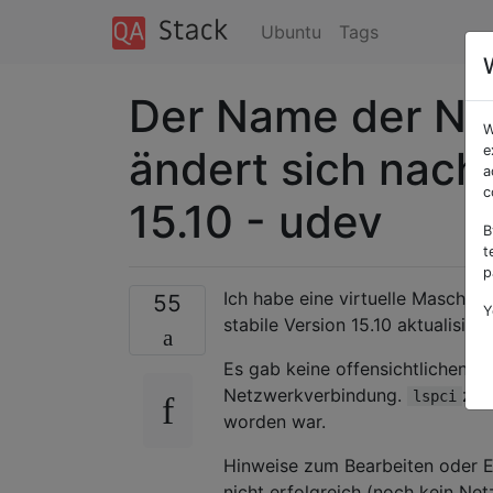
Ubuntu
Tags
Der Name der Net
W
ändert sich nach 
e
a
c
15.10 - udev
B
t
p
Ich habe eine virtuelle Maschine
55
Y
stabile Version 15.10 aktualisiert
Es gab keine offensichtlichen 
Netzwerkverbindung.
zei
lspci
worden war.
Hinweise zum Bearbeiten oder 
nicht erfolgreich (noch kein Ne