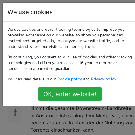
Computerbenutzer
Tags
Account
We use cookies
Welche Art von
We use cookies and other tracking technologies to improve your
browsing experience on our website, to show you personalized
content and targeted ads, to analyze our website traffic, and to
Router kann Torrents
understand where our visitors are coming from.
herunterladen?
By continuing, you consent to our use of cookies and other tracking
technologies and affirm you're at least 16 years old or have
consent from a parent or guardian.
You can read details in our
Cookie policy
and
Privacy policy
.
In dem gemieteten Zimmer haben wir für
0
ungefähr 20 Personen VDSL-Internet geteilt.
OK, enter website!
Ein Idiot lädt jedoch Torrents herunter und
nimmt die gesamte Downstream-Bandbreite
in Anspruch. Ich schlug dem Mieter vor, einen
neuen Router zu kaufen, der die Nutzung von
Torrents einschränken kann.