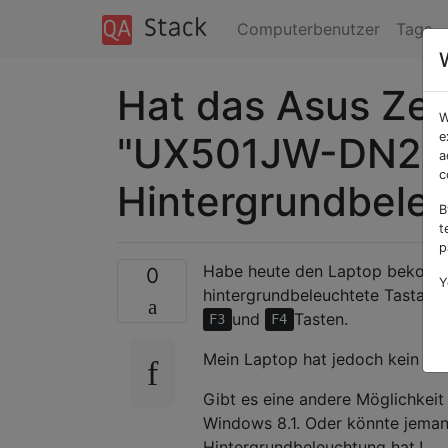
Computerbenutzer
Tags
Hat das Asus Ze
W
"UX501JW-DN233H
e
a
c
Hintergrundbele
B
t
p
Habe heute den Laptop bekommen
0
Y
hintergrundbeleuchtete Tastatur
und
Tasten.
F3
F4
Mein Laptop hat jedoch kein Bild
Gibt es eine andere Möglichkeit
Windows 8.1. Oder könnte jeman
Hintergrundbeleuchtung hat.!