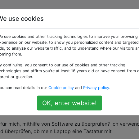
We use cookies
nbook (ASUS 15.6
e use cookies and other tracking technologies to improve your browsing
) eine Tastatur mit
xperience on our website, to show you personalized content and targeted
ds, to analyze our website traffic, and to understand where our visitors a
oming from.
uchtung?
y continuing, you consent to our use of cookies and other tracking
echnologies and affirm you're at least 16 years old or have consent from 
arent or guardian.
. Lesen Sie online , dass der Laptop eine
ou can read details in our
Cookie policy
and
Privacy policy
.
 hat, obwohl das war ‚pro‘ und wurden auf die zugeordnete
OK, enter website!
 auf den Tasten f3 und f4 (das mit dem Tastaturbild).
 für mich, mithilfe von Software zu überprüfen? Ich verwen
d überprüfen, ob mein Laptop eine Tastatur mit