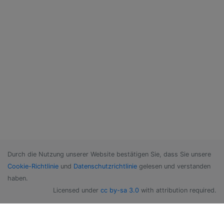
Durch die Nutzung unserer Website bestätigen Sie, dass Sie unsere
Cookie-Richtlinie
und
Datenschutzrichtlinie
gelesen und verstanden
haben.
Licensed under
cc by-sa 3.0
with attribution required.