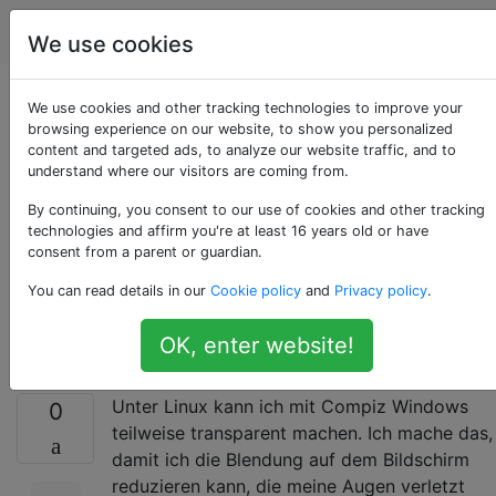
Computerbenutzer
Tags
Account
We use cookies
Wie kann ich ganze
We use cookies and other tracking technologies to improve your
browsing experience on our website, to show you personalized
content and targeted ads, to analyze our website traffic, and to
Fenster unter
understand where our visitors are coming from.
Windows 7
By continuing, you consent to our use of cookies and other tracking
technologies and affirm you're at least 16 years old or have
consent from a parent or guardian.
durchscheinend
You can read details in our
Cookie policy
and
Privacy policy
.
machen?
OK, enter website!
Unter Linux kann ich mit Compiz Windows
0
teilweise transparent machen. Ich mache das,
damit ich die Blendung auf dem Bildschirm
reduzieren kann, die meine Augen verletzt