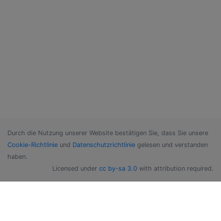
Durch die Nutzung unserer Website bestätigen Sie, dass Sie unsere
Cookie-Richtlinie
und
Datenschutzrichtlinie
gelesen und verstanden
haben.
Licensed under
cc by-sa 3.0
with attribution required.