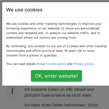
Computerbenutzer
Tags
Account
We use cookies
Seagate-Erweiterung
We use cookies and other tracking technologies to improve your
browsing experience on our website, to show you personalized
content and targeted ads, to analyze our website traffic, and to
wird nicht als
understand where our visitors are coming from.
Festplatte geladen
By continuing, you consent to our use of cookies and other tracking
technologies and affirm you're at least 16 years old or have
consent from a parent or guardian.
You can read details in our
Cookie policy
and
Privacy policy
.
Ich bin tief erschrocken, als meine tragbare 1-
0
TB-Seagate Expanstion-Festplatte
OK, enter website!
(STBX1000301) plötzlich nicht mehr
funktioniert. Es funktionierte gut, wie frisch.
Ich kopierte Daten (in GB) darauf und
plötzlich funktionierte es nicht mehr.
Ich habe einen Fehler bekommen:
Error