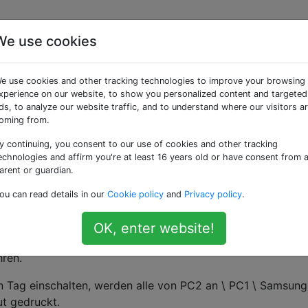
We use cookies
igegebener Drucker
e use cookies and other tracking technologies to improve your browsing
vom Vortag erneut
xperience on our website, to show you personalized content and targeted
ds, to analyze our website traffic, and to understand where our visitors a
oming from.
y continuing, you consent to our use of cookies and other tracking
en einer,
PC1
, Windows 7 Pro
ausführt
und einen Samsung
echnologies and affirm you're at least 16 years old or have consent from 
amsung) gemeinsam nutzt.
arent or guardian.
ou can read details in our
Cookie policy
and
Privacy policy
.
d Windows XP Pro ausgeführt, und der freigegebene Drucke
OK, enter website!
diesem Samsung-Drucker gedruckt und am Ende des Tages
ren.
 Tag einschalten, werden alle von PC2 an \ PC1 \ Samsung
t gedruckt.