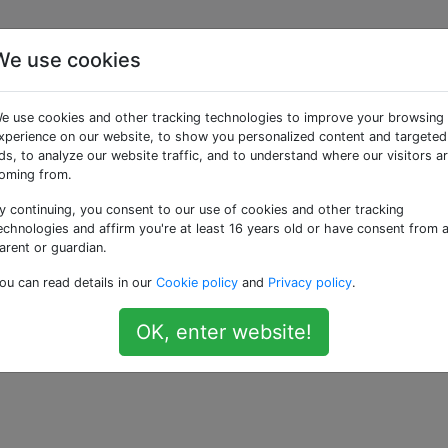
We use cookies
spiegele ich einen Pfad
e use cookies and other tracking technologies to improve your browsing
xperience on our website, to show you personalized content and targeted
ds, to analyze our website traffic, and to understand where our visitors a
oming from.
y continuing, you consent to our use of cookies and other tracking
toshop-Pfad. Ich möchte es horizontal oder vertikal spie
echnologies and affirm you're at least 16 years old or have consent from 
er verbinden. Wie kann ich das machen?
arent or guardian.
ou can read details in our
Cookie policy
and
Privacy policy
.
OK, enter website!