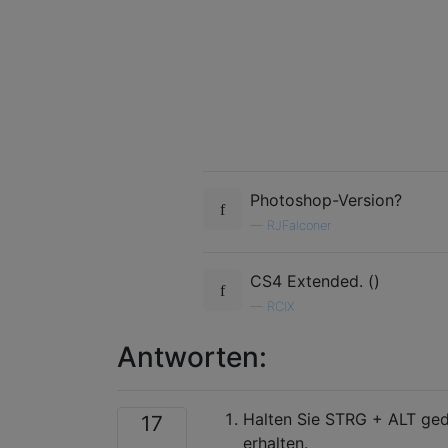
Photoshop-Version?
—
RJFalconer
CS4 Extended. ()
—
RCIX
Antworten:
Halten Sie STRG + ALT gedr
17
erhalten.