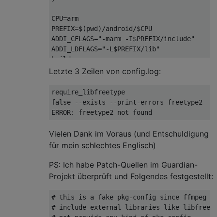
CPU=arm

PREFIX=$(pwd)/android/$CPU

ADDI_CFLAGS="-marm -I$PREFIX/include"

ADDI_LDFLAGS="-L$PREFIX/lib"

Letzte 3 Zeilen von config.log:
require_libfreetype

false --exists --print-errors freetype2

Vielen Dank im Voraus (und Entschuldigung
für mein schlechtes Englisch)
PS: Ich habe Patch-Quellen im Guardian-
Projekt überprüft und Folgendes festgestellt:
# this is a fake pkg-config since ffmpeg re
# include external libraries like libfreety