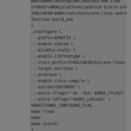
NDK=$HOME/Desktop/adt/android-ndk-r10d

SYSROOT=$NDK/platforms/android-9/arch-arm/

TOOLCHAIN=$NDK/toolchains/arm-linux-android
function build_one

{

./configure \

 --prefix=$PREFIX \

 --enable-shared \

 --disable-static \

 --enable-libfreetype \

 --cross-prefix=$TOOLCHAIN/bin/arm-linux-an
 --target-os=linux \

 --arch=arm \

 --enable-cross-compile \

 --sysroot=$SYSROOT \

 --extra-cflags="-Os -fpic $ADDI_CFLAGS" \

 --extra-ldflags="$ADDI_LDFLAGS" \

$ADDITIONAL_CONFIGURE_FLAG

make clean

make

make install

}
