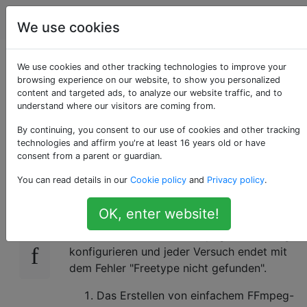
Computerbenutzer
Tags
Account
We use cookies
Wie man FFmpeg mit
We use cookies and other tracking technologies to improve your
browsing experience on our website, to show you personalized
content and targeted ads, to analyze our website traffic, and to
Freetype2 für
understand where our visitors are coming from.
Android erstellt
By continuing, you consent to our use of cookies and other tracking
technologies and affirm you're at least 16 years old or have
consent from a parent or guardian.
You can read details in our
Cookie policy
and
Privacy policy
.
Unter OSX Yosemite versuche ich, FFmpeg
0
mit eingeschlossener Freetype-Bibliothek zu
OK, enter website!
erstellen (ich benötige es für den DrawText-
Filter). Leider kann ich ffmpeg nicht richtig
konfigurieren und jeder Versuch endet mit
dem Fehler "Freetype nicht gefunden".
Das Erstellen von einfachem FFmpeg-