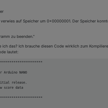
er
erwies auf Speicher um 0x00000001. Der Speicher konnte
gramm zu beenden."
 ich das? Ich brauche diesen Code wirklich zum Kompiliere
de lautet:
**********************

r Arduino NANO

itial release.

w score data

**********************
