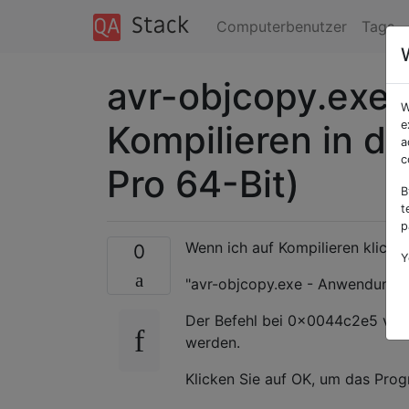
Computerbenutzer
Tags
avr-objcopy.exe
W
Kompilieren in de
e
a
c
Pro 64-Bit)
B
t
p
Wenn ich auf Kompilieren klicke,
0
Y
"avr-objcopy.exe - Anwendungsf
Der Befehl bei 0x0044c2e5 verw
werden.
Klicken Sie auf OK, um das Pro