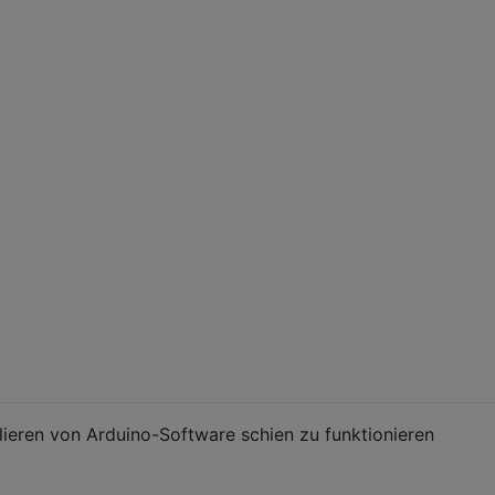
for notes that are output on digital pins 10, 11, and 12
d to 500-ohm resistors, the other ends of which should b
hm speaker.  The other terminal of the speaker should be
ed!

/* start playing */

/* wait here until playing stops */

llieren von Arduino-Software schien zu funktionieren