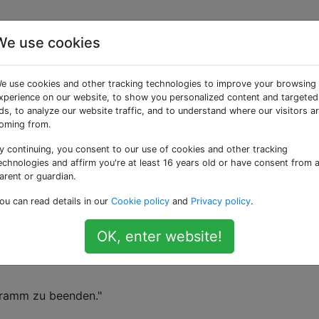
We use cookies
 - Anwendungsfehler be
e use cookies and other tracking technologies to improve your browsing
r Arduino IDE (Win8.1.1
xperience on our website, to show you personalized content and targeted
ds, to analyze our website traffic, and to understand where our visitors a
oming from.
y continuing, you consent to our use of cookies and other tracking
echnologies and affirm you're at least 16 years old or have consent from 
arent or guardian.
 erhalte ich Folgendes:
ou can read details in our
Cookie policy
and
Privacy policy
.
ehler
OK, enter website!
ies auf den Speicher bei 0x0044c2e5. Der Speicher konnt
gramm zu beenden."