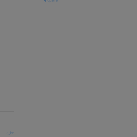
quelle
.

e connected together

 connected to ground.  

—
ja_ke