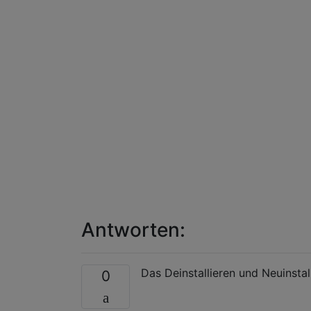
Playtune pt;

void setup() {

  // Enable all 3 NANO timers 
  // Those pins should be wire
  // to one terminal of an 8-o
  // No other hardware is need
  pt.tune_initchan (10); 

  pt.tune_initchan (11);

  pt.tune_initchan (12);

}

void loop () {

Antworten:
  pt.tune_playscore (score);  
  while (pt.tune_playing) ;   
Das Deinstallieren und Neuinsta
0