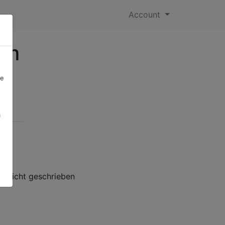
Account
im
re
a
e nicht geschrieben