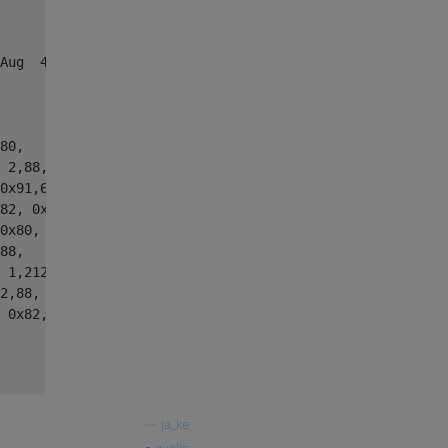
Aug  4 08:55:29 2014

80, 

 2,88, 

0x91,62, 

82, 0x90,65, 

0x80, 

88, 

 1,212, 

2,88, 

 0x82, 0x81, 

—
ja_ke