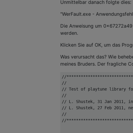
Unmittelbar danach folgte dies:
"WerFault.exe - Anwendungsfehl
Die Anweisung um 0x67272a49 v
werden.
Klicken Sie auf OK, um das Pro
Was verursacht das? Wie behebe
meines Bruders. Der fragliche Co
//****************************
//

// Test of playtune library fo
//

// L. Shustek, 31 Jan 2011, in
// L. Shustek, 27 Feb 2011, ne
//

//****************************