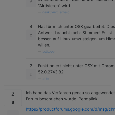
"Aktivieren" wird
—
deaktiviert, sobald
4
Hat für mich unter OSX gearbeitet. Die
Antwort braucht mehr Stimmen! Es ist s
besser, auf Linux umzusteigen, um Him
willen.
—
Letitbee
2
Funktioniert nicht unter OSX mit Chrom
52.0.2743.82
—
xi.lin
Ich habe das Verfahren genau so angewendet,
2
Forum beschrieben wurde. Permalink
https://productforums.google.com/d/msg/c