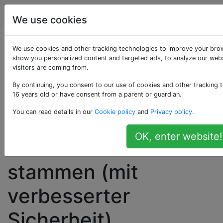
Computerbenutzer
Tags
Account
We use cookies
Erneutes Aktivieren
We use cookies and other tracking technologies to improve your brow
show you personalized content and targeted ads, to analyze our webs
visitors are coming from.
von Erweiterungen,
By continuing, you consent to our use of cookies and other tracking t
die nicht aus dem
16 years old or have consent from a parent or guardian.
You can read details in our
Cookie policy
and
Privacy policy
.
Chrome Web Store in
OK, enter website!
Chrome v35 +
stammen (mit
verbesserter
Sicherheit)