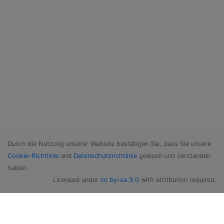
Durch die Nutzung unserer Website bestätigen Sie, dass Sie unsere
Cookie-Richtlinie
und
Datenschutzrichtlinie
gelesen und verstanden
haben.
Licensed under
cc by-sa 3.0
with attribution required.