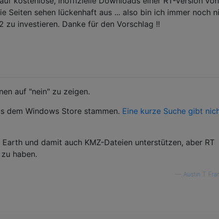
auf kostenlose, inoffizielle Downloads einer RT-Version von
e Seiten sehen lückenhaft aus ... also bin ich immer noch n
 2 zu investieren. Danke für den Vorschlag !!
nen auf "nein" zu zeigen.
aus dem Windows Store stammen.
Eine kurze Suche gibt nic
 Earth und damit auch KMZ-Dateien unterstützen, aber RT
 zu haben.
—
Austin T Fra