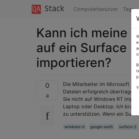
Computerbenutzer
Tags
Kann ich meine G
W
auf ein Surface 
e
a
c
importieren?
B
t
p
Die Mitarbeiter im Microsoft St
0
Y
Dateien erfolgreich übertragen 
Sie nicht auf Windows RT impor
Laptop oder Desktop. Ich brauc
zu unterstützen. Wenn ein Surfac
windows-rt
google-earth
surface-2