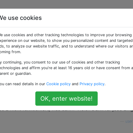
We use cookies
oogle Earth-Site-Datei
e use cookies and other tracking technologies to improve your browsing
2 mit Windows 8.1 RT
xperience on our website, to show you personalized content and targeted
ds, to analyze our website traffic, and to understand where our visitors a
oming from.
y continuing, you consent to our use of cookies and other tracking
echnologies and affirm you're at least 16 years old or have consent from 
arent or guardian.
ore haben mir versichert, dass ich meine Google Earth .kmz
ou can read details in our
Cookie policy
and
Privacy policy
.
kann. Ich habe jedoch Online-Posts gesehen, die besagen, 
tieren können, sondern nur auf normalem Windows auf ein
OK, enter website!
he mein Tablet wirklich, um die .kmz-Dateien von Google E
e 2 nicht funktioniert, was dann? Vielen Dank für jede Ein
—
use