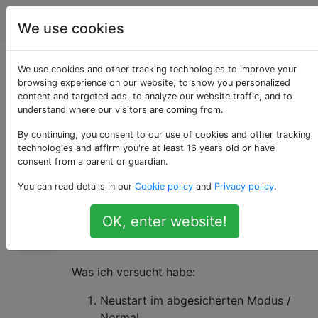
Computerbenutzer
Tags
Account
We use cookies
Windows 7 bootet
We use cookies and other tracking technologies to improve your
browsing experience on our website, to show you personalized
content and targeted ads, to analyze our website traffic, and to
nicht ohne Grund
understand where our visitors are coming from.
By continuing, you consent to our use of cookies and other tracking
technologies and affirm you're at least 16 years old or have
Ich war letzte Nacht online und bin schlafen
0
consent from a parent or guardian.
gegangen. Am nächsten Tag wache ich auf
You can read details in our
Cookie policy
and
Privacy policy
.
und versuche, meinen PC zu booten. Er
bootet nicht. Er startet nur Windows und
OK, enter website!
zeigt einen schwarzen Bildschirm mit einem
Cursor darauf.
Was ich versucht habe:
Neustart im abgesicherten Modus /
Normal