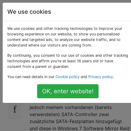
Computerbenutzer
Tags
Account
We use cookies
Speedfan zeigt nicht
We use cookies and other tracking technologies to improve your
browsing experience on our website, to show you personalized
content and targeted ads, to analyze our website traffic, and to
alle Smart-Daten der
understand where our visitors are coming from.
Festplatten an
By continuing, you consent to our use of cookies and other tracking
technologies and affirm you're at least 16 years old or have
consent from a parent or guardian.
You can read details in our
Cookie policy
and
Privacy policy
.
Ich habe speedfan installiert und damit die
0
intelligenten Daten meiner Festplatten
OK, enter website!
überprüft. Alle 5 meiner Laufwerke wurden
ohne Probleme angezeigt. Jetzt habe ich
jedoch meinem vorhandenen (bereits
verwendeten) SATA-Controller zwei
zusätzliche SATA-Festplatten hinzugefügt
und diese in Windows 7 Software Mirror Raid