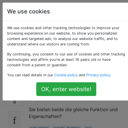
Computerbenutzer
Tags
Account
We use cookies
Was ist der
We use cookies and other tracking technologies to improve your
browsing experience on our website, to show you personalized
content and targeted ads, to analyze our website traffic, and to
Unterschied
understand where our visitors are coming from.
zwischen RDP und
By continuing, you consent to our use of cookies and other tracking
technologies and affirm you're at least 16 years old or have
consent from a parent or guardian.
VNC?
You can read details in our
Cookie policy
and
Privacy policy
.
OK, enter website!
Was ist wirklich der Unterschied zwischen
68
RDP und VNC?
Sie bieten beide die gleiche Funktion und
Eigenschaften?