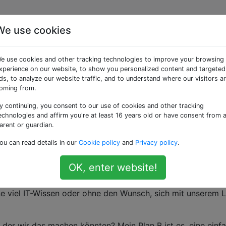
We use cookies
il-Adressen in einer
e use cookies and other tracking technologies to improve your browsing
xperience on our website, to show you personalized content and targeted
ds, to analyze our website traffic, and to understand where our visitors a
oming from.
y continuing, you consent to our use of cookies and other tracking
Bildungsveranstaltung. Währenddessen tummeln sich die
echnologies and affirm you're at least 16 years old or have consent from 
e in einer Lobby, genießen kostenloses Essen und unterhalt
arent or guardian.
 einen Laptop einrichten, auf dem Familienmitglieder ihre
ou can read details in our
Cookie policy
and
Privacy policy
.
nsere Mailingliste aufgenommen werden können.
OK, enter website!
dschirm zu sperren, damit sie den Computer nicht manipulie
en, mit dem wir die Daten sammeln. Es muss nicht sehr s
hne viel IT-Wissen oder ohne den Wunsch, sich mit unserem 
 der wir das machen könnten? Mein Plan B ist es, eine einf