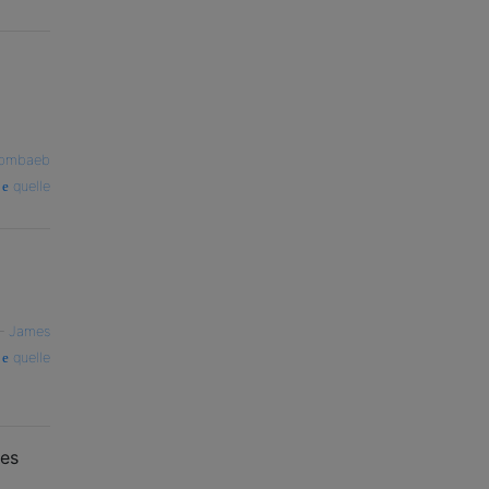
bmbaeb
quelle
—
James
quelle
nes