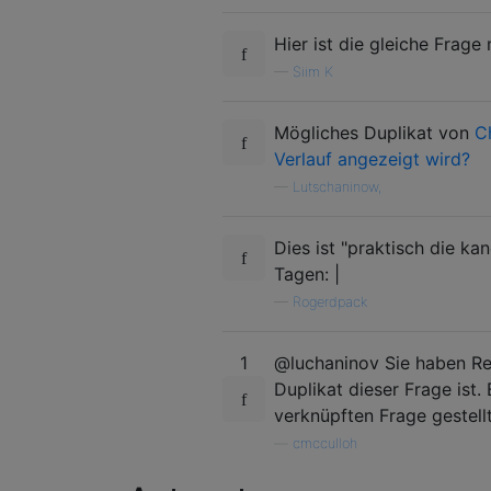
Hier ist die gleiche Frage
—
Siim K
Mögliches Duplikat von
C
Verlauf angezeigt wird?
—
Lutschaninow,
Dies ist "praktisch die ka
Tagen: |
—
Rogerdpack
1
@luchaninov Sie haben Rec
Duplikat dieser Frage ist
verknüpften Frage gestell
—
cmcculloh