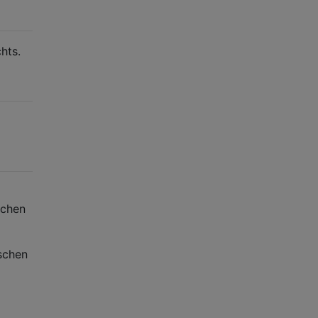
hts.
schen
tschen