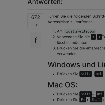
Antworten:
Führen Sie die folgenden Schrit
672
Adressleiste zu entfernen:
Art
local.mysite.com
Verwenden Sie die
T
↑
↓
löschen möchten
Drücken Sie die entsprech
verwenden:
Windows und Li
Drücken Sie
+
Shift
Del
Mac OS:
Drücken Sie
+
Shift
Del
Drücken Sie
+
Fn
Shift