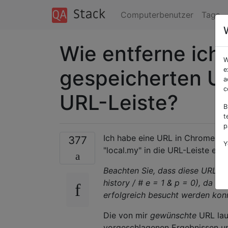
Computerbenutzer
Tags
Wie entferne ich
W
gespeicherten U
e
a
c
URL-Leiste?
B
t
p
Ich habe eine URL in Chrome "lo
377
Y
"local.my" in die URL-Leiste ein
Beachten Sie, dass diese URL N
history / # e = 1 & p = 0), da e
erfolgreich besucht werden kon
Die von mir
gewünschte
URL laut
vorgeschlagenen Ergebnissen um 