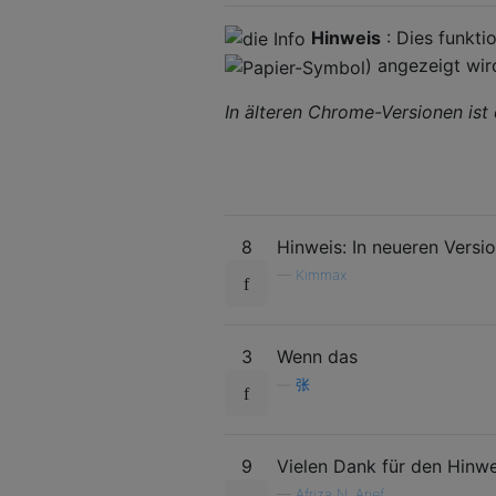
Hinweis
: Dies funkti
) angezeigt wir
In älteren Chrome-Versionen ist
8
Hinweis: In neueren Versi
—
Kimmax
3
Wenn das
—
张
9
Vielen Dank für den Hinw
—
Afriza N. Arief