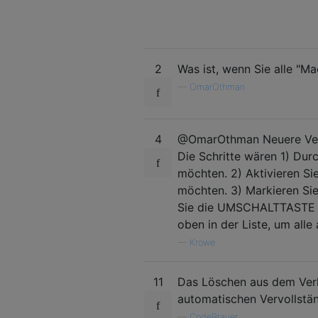
2
Was ist, wenn Sie alle "
—
OmarOthman
4
@OmarOthman Neuere Versi
Die Schritte wären 1) Dur
möchten. 2) Aktivieren Si
möchten. 3) Markieren Sie
Sie die UMSCHALTTASTE ge
oben in der Liste, um all
—
Krowe
11
Das Löschen aus dem Verla
automatischen Vervollstä
—
CodeBrauer