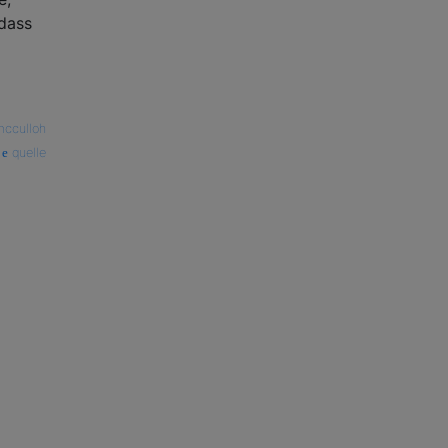
 dass
mcculloh
quelle