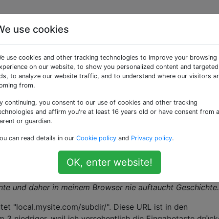
We use cookies
 einen Eintrag aus den
e use cookies and other tracking technologies to improve your browsing
RLs von Chrome aus de
xperience on our website, to show you personalized content and targeted
ds, to analyze our website traffic, and to understand where our visitors a
oming from.
y continuing, you consent to our use of cookies and other tracking
echnologies and affirm you're at least 16 years old or have consent from 
arent or guardian.
cal.mysite.com", die automatisch ausgefüllt wird, wenn ich
ou can read details in our
Cookie policy
and
Privacy policy
.
gebe.
OK, enter website!
ICHT in meinem Browserverlauf vorhanden ist (bei chrome: 
s sich nicht um eine echte Website handelt und daher nie
nte und daher in meinem Browser nie auftaucht Geschichte.
et "local.mysite.com/subdir/". Diese URL ist in den
3 niedriger, weil ich versehentlich die Eingabetaste drück