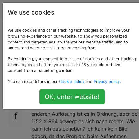
Computerbenutzer
Tags
Account
We use cookies
Die Monitorauflösung
We use cookies and other tracking technologies to improve your
browsing experience on our website, to show you personalized
content and targeted ads, to analyze our website traffic, and to
hinterlässt eine leere
understand where our visitors are coming from.
Stelle
By continuing, you consent to our use of cookies and other tracking
technologies and affirm you're at least 16 years old or have
consent from a parent or guardian.
You can read details in our
Cookie policy
and
Privacy policy
.
Wenn ich die Bildschirmauflösung auf 1152 x
0
864 einstelle, wird der Desktop nach rechts
OK, enter website!
verschoben und es verbleibt rechts eine leere
Stelle. Was könnte das verursachen? Bei einer
anderen Auflösung ist es in Ordnung, aber bei
1152 x 864 bewegt es sich nach rechts. Wie
kann ich das beheben? Ich kann kein Bild
geben, da das Problem beim Aufnehmen