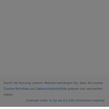
Durch die Nutzung unserer Website bestätigen Sie, dass Sie unsere
Cookie-Richtlinie
und
Datenschutzrichtlinie
gelesen und verstanden
haben.
Licensed under
cc by-sa 3.0
with attribution required.