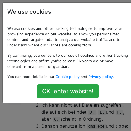
Computerbenutzer
Tags
Account
We use cookies
Kein Zugriff auf D:, E:
We use cookies and other tracking technologies to improve your
browsing experience on our website, to show you personalized
content and targeted ads, to analyze our website traffic, and to
oder F:
understand where our visitors are coming from.
By continuing, you consent to our use of cookies and other tracking
technologies and affirm you're at least 16 years old or have
Das Problem, auf das ich gestoßen bin, ist:
0
consent from a parent or guardian.
Das von mir verwendete Betriebssystem
You can read details in our
Cookie policy
and
Privacy policy
.
ist Windows XP SP3. Plötzlich wird das
OK, enter website!
Booten extrem langsam und alles
andere wird auch sehr langsam.
Ich kann nicht auf Dateien zugreifen ,
die auf sich befindet
,
und
,
D:
E:
F:
aber
scheint in Ordnung.
C:
Danach benutze ich
und tippe:
cmd.exe