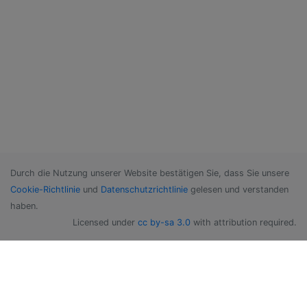
Durch die Nutzung unserer Website bestätigen Sie, dass Sie unsere
Cookie-Richtlinie
und
Datenschutzrichtlinie
gelesen und verstanden
haben.
Licensed under
cc by-sa 3.0
with attribution required.