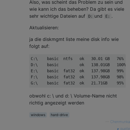
Also, was scheint das Problem zu sein und
wie kann ich das beheben? Da gibt es viele
sehr wichtige Dateien auf
und
.
D:
E:
Aktualisieren:
ja die diskmgmt liste meine disk info wie
folgt auf:
C:\    basic  ntfs   ok   30.01 GB   76% fr
D:\    basic         ok   138.01GB   100% f
E:\    basic  fat32  ok   137.98GB   99% fr
F:\    basic  fat32  ok   137.98GB   98% fr
obwohl c: \ und d: \ Volume-Name nicht
richtig angezeigt werden
windows
hard-drive
—
Chenmunka
quelle