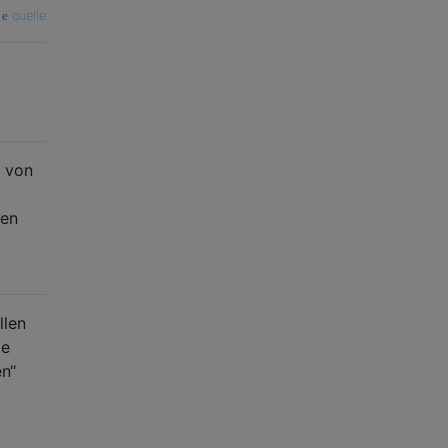
quelle
n von
hen
llen
ie
en“