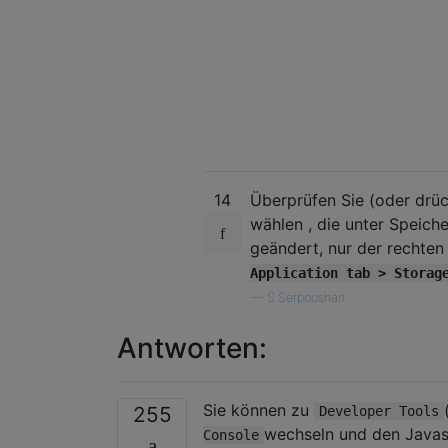
14
Überprüfen Sie (oder drü
wählen , die unter Speich
geändert, nur der rechten
Application tab > Storag
—
S.Serpooshan
Antworten:
Sie können zu
255
Developer Tools
wechseln und den Javasc
Console