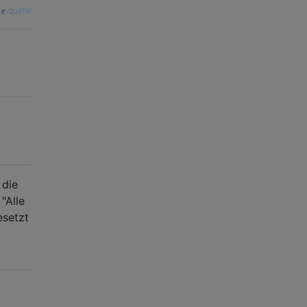
quelle
 die
"Alle
esetzt