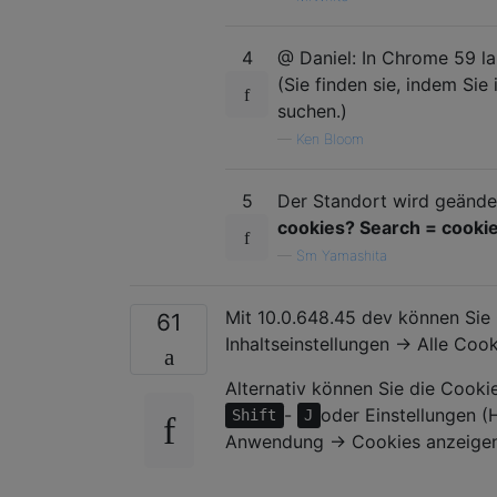
4
@ Daniel: In Chrome 59 la
(Sie finden sie, indem Sie
suchen.)
—
Ken Bloom
5
Der Standort wird geänder
cookies? Search = cooki
—
Sm Yamashita
Mit 10.0.648.45 dev können Sie
61
Inhaltseinstellungen → Alle Coo
Alternativ können Sie die Cookie
-
oder Einstellungen (
Shift
J
Anwendung → Cookies anzeigen