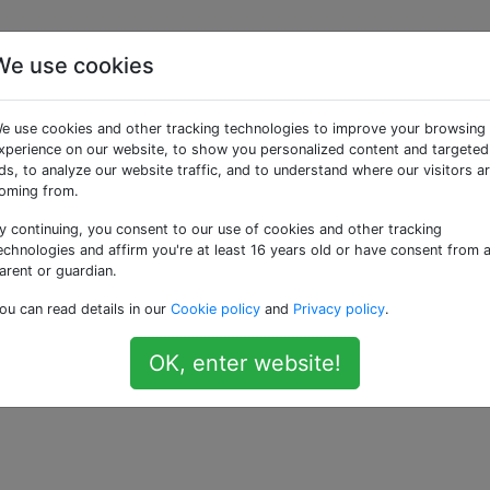
We use cookies
kies in Google Chrome
e use cookies and other tracking technologies to improve your browsing
ügen oder bearbeiten?
xperience on our website, to show you personalized content and targeted
ds, to analyze our website traffic, and to understand where our visitors a
oming from.
y continuing, you consent to our use of cookies and other tracking
Google Chrome anzeigen, hinzufügen und bearbeiten. Kann
echnologies and affirm you're at least 16 years old or have consent from 
es zu tun?
arent or guardian.
ou can read details in our
Cookie policy
and
Privacy policy
.
me-extensions
—
us
OK, enter website!