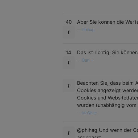
40
Aber Sie können die Werte
—
Phihag
14
Das ist richtig, Sie könn
—
Dan H
Beachten Sie, dass beim A
Cookies angezeigt werden,
Cookies und Websitedaten 
wurden (unabhängig vom
—
MrWhite
@phihag Und wenn der Coo
angepasst.