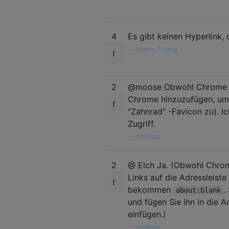
4
Es gibt keinen Hyperlink,
—
Martin Thoma
2
@moose Obwohl Chrome es 
Chrome hinzuzufügen, um d
"Zahnrad" -Favicon zu). I
Zugriff.
—
MrWhite
2
@ Elch Ja. (Obwohl Chrom
Links auf die Adressleiste
bekommen
.
about:blank
und fügen Sie ihn in die A
einfügen.)
—
MrWhite