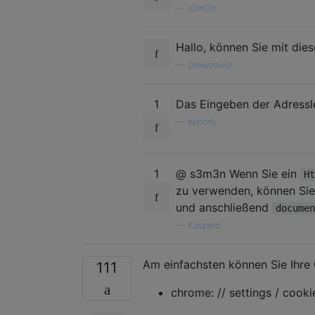
—
s3m3n
Hallo, können Sie mit die
—
Drewdavid
1
Das Eingeben der Adresslei
—
Kenorb
1
@ s3m3n Wenn Sie ein
Ht
zu verwenden, können Sie
und anschließend
documen
—
Kasperd
Am einfachsten können Sie Ihre
111
chrome: // settings / cooki