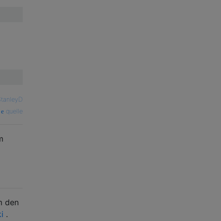
StanleyD
quelle
m
m den
i
.