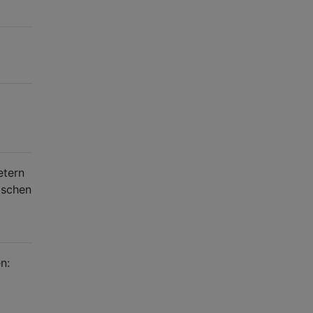
etern
schen
n: