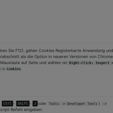
cken Sie F12), gehen Cookies Registerkarte Anwendung un
erabschnitt als die Option in neueren Versionen von Chrome
 Maustaste auf Seite und wählen ist:
Right-Click: Inspect 
e > Cookies
(
-
-
oder
)
Ctrl
Shift
J
Tools -> Developer Tools
->
ript-Befehl eingeben: