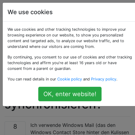
Computerbenutzer
Tags
Account
We use cookies
Wie kann ich
We use cookies and other tracking technologies to improve your
browsing experience on our website, to show you personalized
content and targeted ads, to analyze our website traffic, and to
Windows-Kontakte in
understand where our visitors are coming from.
beide Richtungen mit
By continuing, you consent to our use of cookies and other tracking
technologies and affirm you're at least 16 years old or have
consent from a parent or guardian.
Google Mail-
You can read details in our
Cookie policy
and
Privacy policy
.
Kontakten
OK, enter website!
synchronisieren?
Ich verwende Windows Mail (das den
8
Windows Contact Store hinter den Kulissen