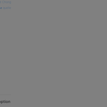
d Chong
quelle
option