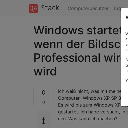
Computerbenutzer
Tags
Windows startet 
W
wenn der Bildsc
e
a
c
Professional wir
B
t
wird
p
Y
Ich weiß nicht, was mit meinem 
0
Computer (Windows XP SP 3) ka
Es wird bis zum Windows XP Pro
gestartet. Ich habe versucht, i
neu. Was kann ich machen?