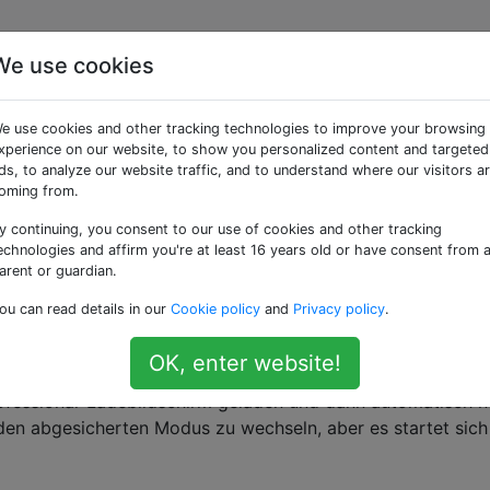
We use cookies
sich immer wieder neu,
e use cookies and other tracking technologies to improve your browsing
hirm „Windows XP
xperience on our website, to show you personalized content and targeted
ds, to analyze our website traffic, and to understand where our visitors a
oming from.
d geladen…“ angezeigt
y continuing, you consent to our use of cookies and other tracking
echnologies and affirm you're at least 16 years old or have consent from 
arent or guardian.
ou can read details in our
Cookie policy
and
Privacy policy
.
Computer passiert ist und bin ein neuer Computerbenutzer
OK, enter website!
nn nicht über den Anmeldebildschirm gestartet werden.
fessional-Ladebildschirm geladen und dann automatisch n
n den abgesicherten Modus zu wechseln, aber es startet sic