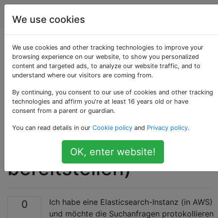
Computerbenutzer
Tags
Account
We use cookies
Elasticsearch-
We use cookies and other tracking technologies to improve your
browsing experience on our website, to show you personalized
content and targeted ads, to analyze our website traffic, and to
Abfragen
understand where our visitors are coming from.
protokollieren (und
By continuing, you consent to our use of cookies and other tracking
technologies and affirm you're at least 16 years old or have
consent from a parent or guardian.
möglicherweise
You can read details in our
Cookie policy
and
Privacy policy
.
Analysen
OK, enter website!
bereitstellen)
Ich habe eine Elasticsearch-Instanz (in AWS)
0
und möchte die Suchanfragen protokollieren