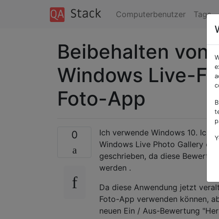
Computerbenutzer
Tags
Beibehalten von
W
Windows Live-Fot
e
a
c
Foto-App
B
t
p
Ich verwende Windows 10. Ich m
0
Y
Windows Live Photo Gallery erst
geschrieben, da diese Bewertun
werden .
Da diese Anwendung jetzt veral
Foto-App verwenden können, abe
neuen Ein / Aus-Bewertung "Herz