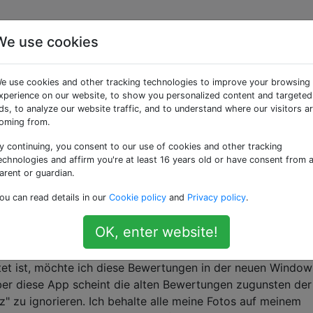
We use cookies
 Fotobewertungen aus d
e use cookies and other tracking technologies to improve your browsing
ogalerie in der neuen
xperience on our website, to show you personalized content and targeted
ds, to analyze our website traffic, and to understand where our visitors a
oming from.
y continuing, you consent to our use of cookies and other tracking
echnologies and affirm you're at least 16 years old or have consent from 
arent or guardian.
öchte die 1-5 Bewertungen der Fotos verwenden, die ich m
ou can read details in our
Cookie policy
and
Privacy policy
.
ellt habe. Diese werden anscheinend in die Dateimetadate
gen in den Dateieigenschaften von Windows Explorer ange
OK, enter website!
tet ist, möchte ich diese Bewertungen in der neuen Window
r diese App scheint die alten Bewertungen zugunsten der
" zu ignorieren. Ich behalte alle meine Fotos auf meinem