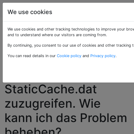
Computerbenutzer
Tags
Account
We use cookies
Outlook 2016 stürzt
We use cookies and other tracking technologies to improve your brow
and to understand where our visitors are coming from.
beim Start ab,
By continuing, you consent to our use of cookies and other tracking t
während versucht
You can read details in our
Cookie policy
and
Privacy policy
.
wird, auf
StaticCache.dat
zuzugreifen. Wie
kann ich das Problem
beheben?