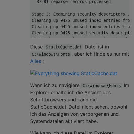
  87281 reparse records processed.         
Stage 3: Examining security descriptors ...
Cleaning up 9425 unused index entries from 
Cleaning up 9425 unused index entries from 
Cleaning up 9425 unused security descriptor
CHKDSK is compacting the security descripto
Security descriptor verification completed.
Diese
Datei ist in
StaticCache.dat
  390413 data files processed.             
, aber ich finde es nur mit
C:\Windows\Fonts
CHKDSK is verifying Usn Journal...

Alles
:
Usn Journal verification completed.

Correcting errors in the Volume Bitmap.

Windows has made corrections to the file sy
Wenn ich zu navigiere
Im
C:\Windows\Fonts
No further action is required.

Explorer erhalte ich die Ansicht des
Schriftbrowsers und kann die
1022777773 KB total disk space.

StaticCache.dat-Datei nicht sehen, obwohl
 317682772 KB in 1776658 files.

ich das Anzeigen von verborgenen und
    749720 KB in 390416 indexes.

Systemdateien aktiviert habe.
        32 KB in bad sectors.

   2338105 KB in use by the system.

Wie kann ich diese Datei im Explorer
     65536 KB occupied by the log file.
