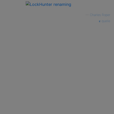
—
Charles Roper
quelle