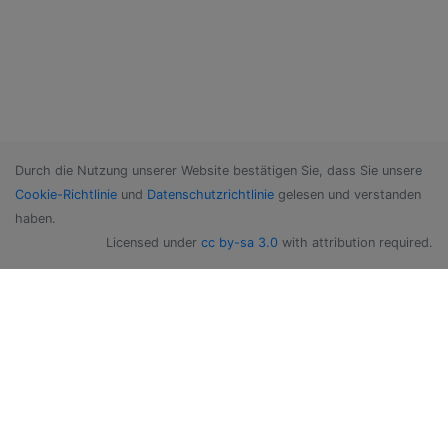
Durch die Nutzung unserer Website bestätigen Sie, dass Sie unsere
Cookie-Richtlinie
und
Datenschutzrichtlinie
gelesen und verstanden
haben.
Licensed under
cc by-sa 3.0
with attribution required.