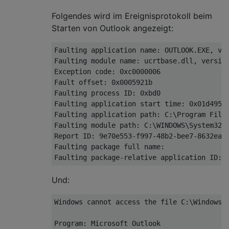
Folgendes wird im Ereignisprotokoll beim
Starten von Outlook angezeigt:
Faulting application name: OUTLOOK.EXE, ver
Faulting module name: ucrtbase.dll, version
Exception code: 0xc0000006

Fault offset: 0x0005921b

Faulting process ID: 0xbd0

Faulting application start time: 0x01d4954d
Faulting application path: C:\Program Files
Faulting module path: C:\WINDOWS\System32\u
Report ID: 9e70e553-f997-48b2-bee7-8632eafc
Faulting package full name: 

Und:
Windows cannot access the file C:\Windows\
Program: Microsoft Outlook
