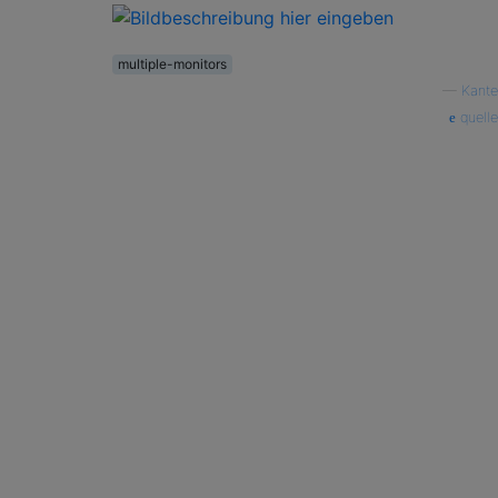
multiple-monitors
—
Kante
quelle