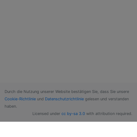
Durch die Nutzung unserer Website bestätigen Sie, dass Sie unsere
Cookie-Richtlinie
und
Datenschutzrichtlinie
gelesen und verstanden
haben.
Licensed under
cc by-sa 3.0
with attribution required.