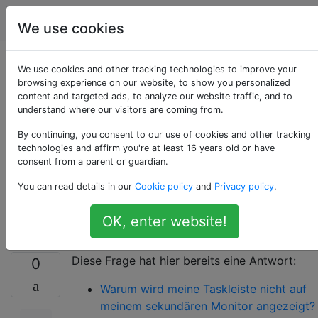
Computerbenutzer
Tags
Account
We use cookies
Wie verhindere ich,
We use cookies and other tracking technologies to improve your
browsing experience on our website, to show you personalized
content and targeted ads, to analyze our website traffic, and to
dass mein zweiter
understand where our visitors are coming from.
Monitor oben und
By continuing, you consent to our use of cookies and other tracking
technologies and affirm you're at least 16 years old or have
consent from a parent or guardian.
unten abschneidet?
You can read details in our
Cookie policy
and
Privacy policy
.
[Duplikat]
OK, enter website!
Diese Frage hat hier bereits eine Antwort:
0
Warum wird meine Taskleiste nicht auf
meinem sekundären Monitor angezeigt?