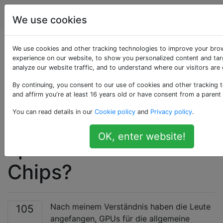
Computerbenutzer
Tags
Account
We use cookies
Warum verwenden
We use cookies and other tracking technologies to improve your bro
experience on our website, to show you personalized content and tar
analyze our website traffic, and to understand where our visitors are
die Leute GPUs für
By continuing, you consent to our use of cookies and other tracking 
Hochleistungsberech
and affirm you're at least 16 years old or have consent from a parent
You can read details in our
Cookie policy
and
Privacy policy
.
anstelle eines
OK, enter website!
spezialisierteren
Chips?
Nach meinem Verständnis haben die Leute
105
angefangen, GPUs für die allgemeine