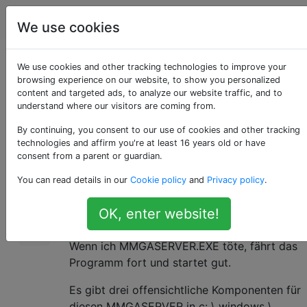
Computerbenutzer
Tags
Account
We use cookies
Windows 10 - Was ist
We use cookies and other tracking technologies to improve your
browsing experience on our website, to show you personalized
content and targeted ads, to analyze our website traffic, and to
MMGASERVER?
understand where our visitors are coming from.
By continuing, you consent to our use of cookies and other tracking
technologies and affirm you're at least 16 years old or have
Ich habe einen Client, der ein Problem mit
0
consent from a parent or guardian.
einer nicht startenden EXE-Datei hat, und der
You can read details in our
Cookie policy
and
Privacy policy
.
auf MMGASERVER.EXE wartet, wenn er sich
die Wartekette im Ressourcenmonitor
OK, enter website!
ansieht.
Wenn ich MMGASERVER.EXE töte, fährt das
Programm fort und startet gut.
Es gibt drei offensichtliche Komponenten für
diesen MMGASERVER in c: \ windows \