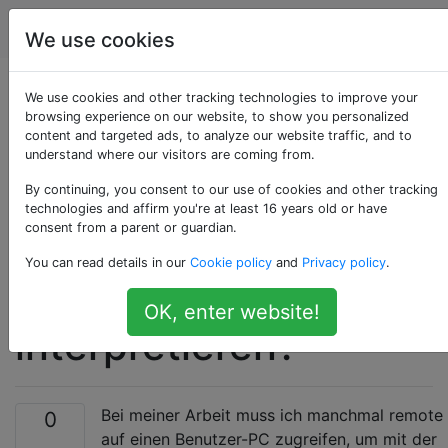
Computerbenutzer
Tags
Account
We use cookies
Wie kann ich
We use cookies and other tracking technologies to improve your
browsing experience on our website, to show you personalized
content and targeted ads, to analyze our website traffic, and to
verhindern, dass
understand where our visitors are coming from.
andere Benutzer
By continuing, you consent to our use of cookies and other tracking
technologies and affirm you're at least 16 years old or have
consent from a parent or guardian.
meine Remote-
You can read details in our
Cookie policy
and
Privacy policy
.
Sitzung
OK, enter website!
interpretieren?
Bei meiner Arbeit muss ich manchmal remote
0
auf einen Benutzer-PC zugreifen, um mit der