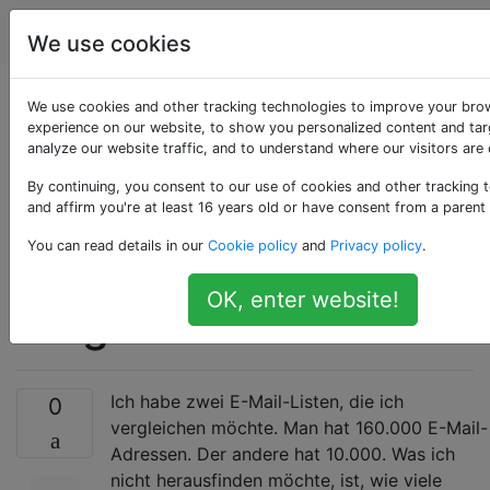
Computerbenutzer
Tags
Account
We use cookies
Suche nach
We use cookies and other tracking technologies to improve your bro
experience on our website, to show you personalized content and tar
analyze our website traffic, and to understand where our visitors are
eindeutigen E-Mails,
By continuing, you consent to our use of cookies and other tracking 
bei denen zwei
and affirm you're at least 16 years old or have consent from a parent
You can read details in our
Cookie policy
and
Privacy policy
.
Spalten in Excel
OK, enter website!
verglichen werden
Ich habe zwei E-Mail-Listen, die ich
0
vergleichen möchte. Man hat 160.000 E-Mail-
Adressen. Der andere hat 10.000. Was ich
nicht herausfinden möchte, ist, wie viele