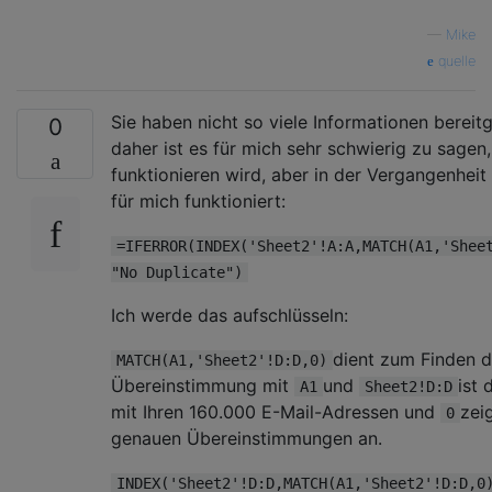
—
Mike
quelle
Sie haben nicht so viele Informationen bereitge
0
daher ist es für mich sehr schwierig zu sagen,
funktionieren wird, aber in der Vergangenheit
für mich funktioniert:
=IFERROR(INDEX('Sheet2'!A:A,MATCH(A1,'Shee
"No Duplicate")
Ich werde das aufschlüsseln:
dient zum Finden 
MATCH(A1,'Sheet2'!D:D,0)
Übereinstimmung mit
und
ist 
A1
Sheet2!D:D
mit Ihren 160.000 E-Mail-Adressen und
zei
0
genauen Übereinstimmungen an.
INDEX('Sheet2'!D:D,MATCH(A1,'Sheet2'!D:D,0