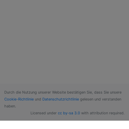
Durch die Nutzung unserer Website bestätigen Sie, dass Sie unsere
Cookie-Richtlinie
und
Datenschutzrichtlinie
gelesen und verstanden
haben.
Licensed under
cc by-sa 3.0
with attribution required.