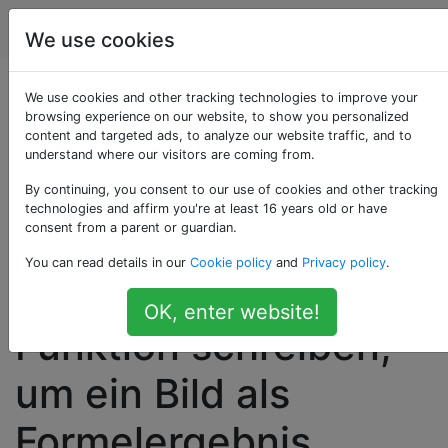
Computerbenutzer
Tags
Account
We use cookies
Wie kann ich in Excel
We use cookies and other tracking technologies to improve your
browsing experience on our website, to show you personalized
content and targeted ads, to analyze our website traffic, and to
eingebaute
understand where our visitors are coming from.
Funktionen
By continuing, you consent to our use of cookies and other tracking
technologies and affirm you're at least 16 years old or have
consent from a parent or guardian.
verwenden und /
You can read details in our
Cookie policy
and
Privacy policy
.
oder eine VBA-
OK, enter website!
Funktion schreiben,
um ein Bild als
Formelergebnis